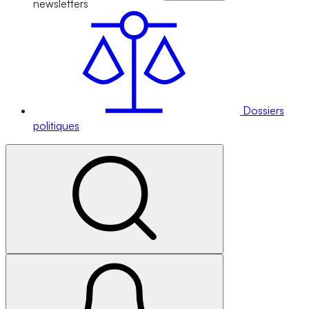
newsletters
Dossiers
politiques