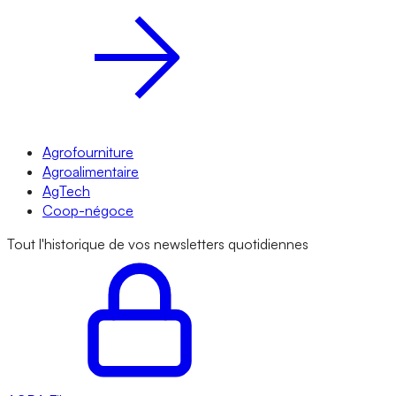
Agrofourniture
Agroalimentaire
AgTech
Coop-négoce
Tout l'historique de vos newsletters quotidiennes