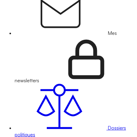
Mes
newsletters
Dossiers
politiques