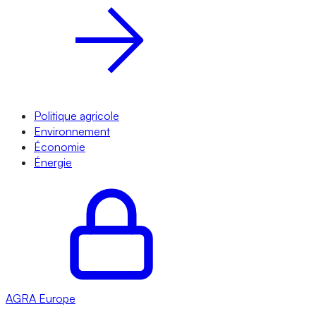
Politique agricole
Environnement
Économie
Énergie
AGRA
Europe