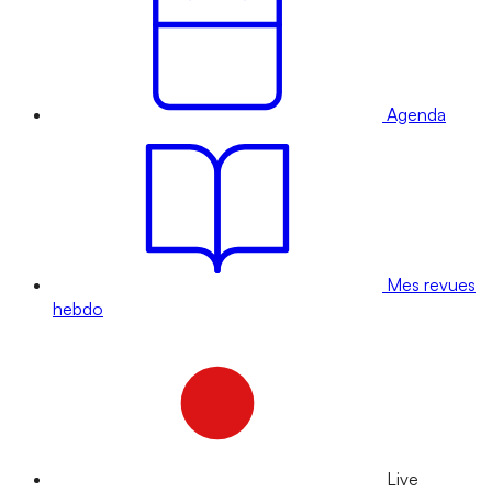
Agenda
Mes revues
hebdo
Live