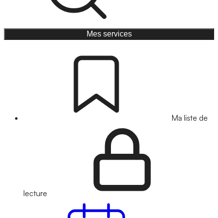
Mes services
Ma liste de
lecture