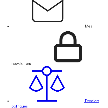
Mes
newsletters
Dossiers
politiques