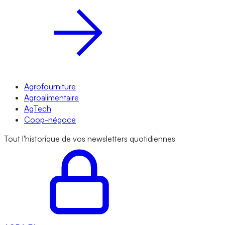
Agrofourniture
Agroalimentaire
AgTech
Coop-négoce
Tout l'historique de vos newsletters quotidiennes