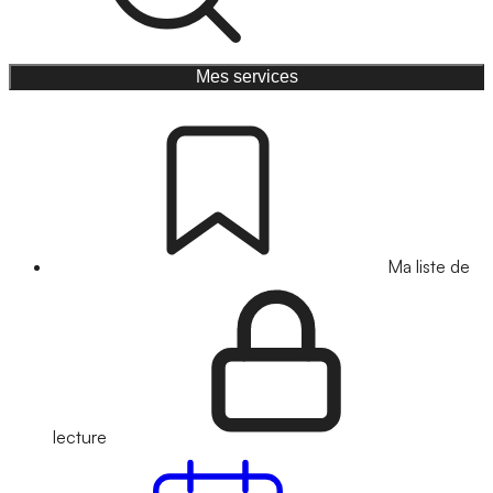
Mes services
Ma liste de
lecture