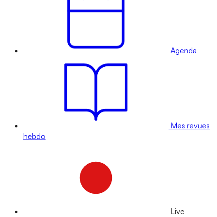
Agenda
Mes revues
hebdo
Live