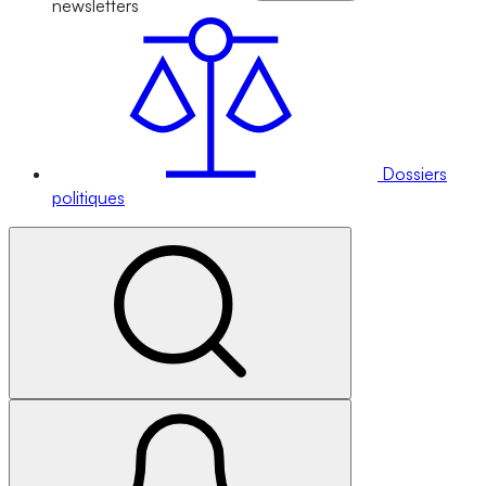
newsletters
Dossiers
politiques