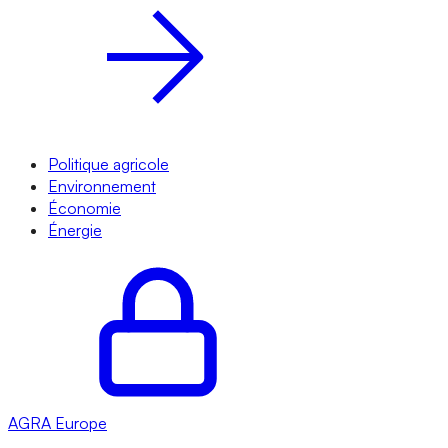
Politique agricole
Environnement
Économie
Énergie
AGRA
Europe