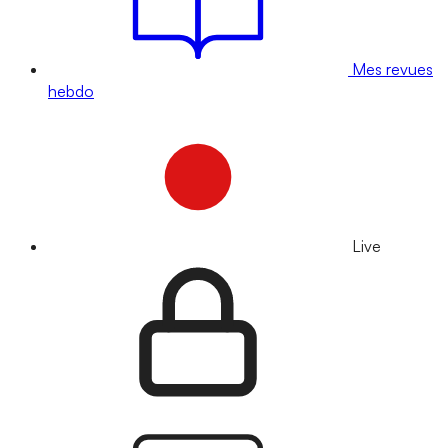
Mes revues
hebdo
Live