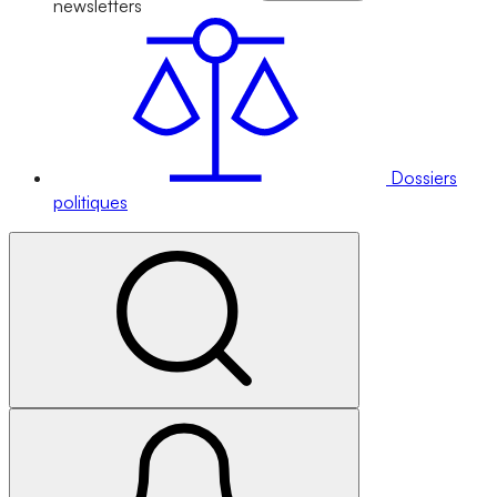
newsletters
Dossiers
politiques