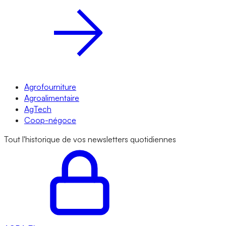
Agrofourniture
Agroalimentaire
AgTech
Coop-négoce
Tout l'historique de vos newsletters quotidiennes