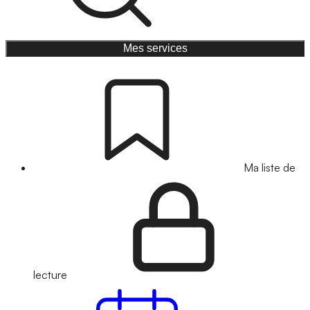
Mes services
Ma liste de
lecture