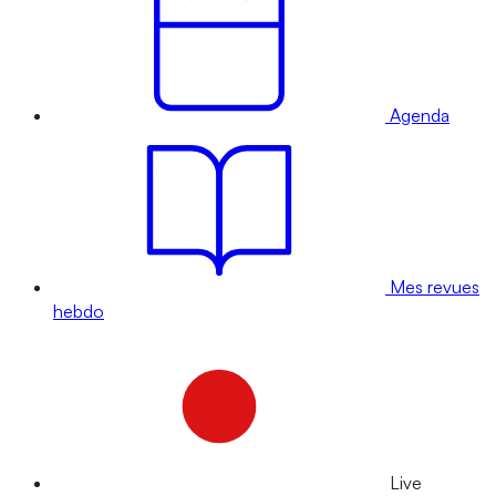
Agenda
Mes revues
hebdo
Live