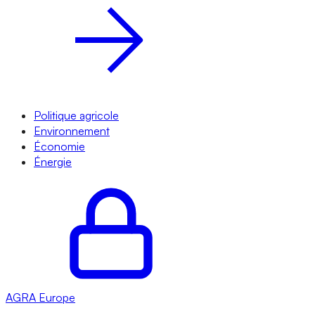
Politique agricole
Environnement
Économie
Énergie
AGRA
Europe