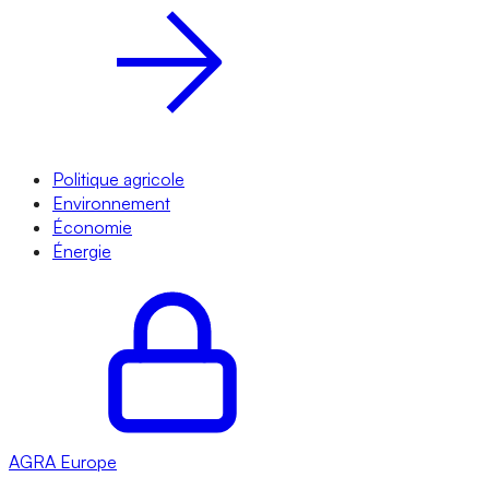
Politique agricole
Environnement
Économie
Énergie
AGRA
Europe