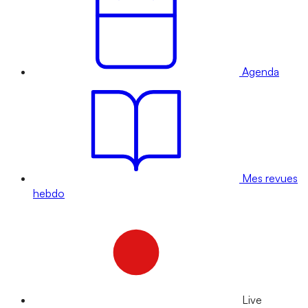
Agenda
Mes revues
hebdo
Live