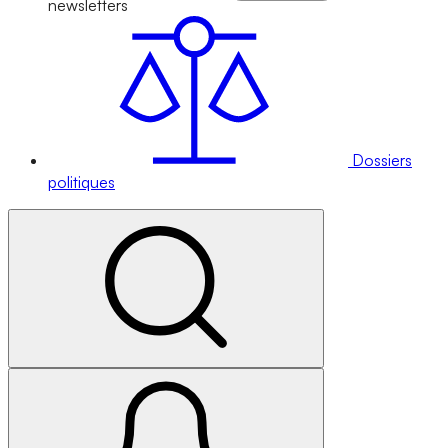
newsletters
Dossiers
politiques