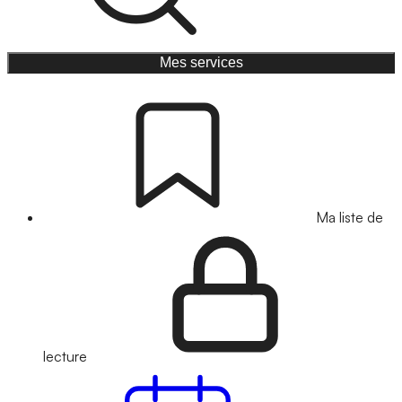
Mes services
Ma liste de
lecture