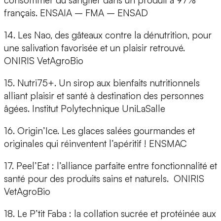
consommer du sanglier dans un produit à 97%
français. ENSAIA – FMA – ENSAD
14. Les Nao,
des gâteaux contre la dénutri­tion, pour
une salivation favorisée et un plaisir retrouvé.
ONIRIS VetAgroBio
15. Nutri75+.
Un sirop aux bienfaits nutritionnels
alliant plaisir et santé à destination des personnes
âgées. Institut Polytechnique UniLaSalle
16. Origin’Ice.
Les glaces salées gourmandes et
originales qui réinventent l’apéritif ! ENSMAC
17. Peel’Eat :
l’alliance parfaite entre fonctionnalité et
santé pour des produits sains et naturels. ONIRIS
VetAgroBio
18. Le P’tit Faba :
la collation sucrée et protéinée aux