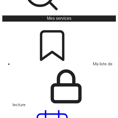
Mes services
Ma liste de
lecture