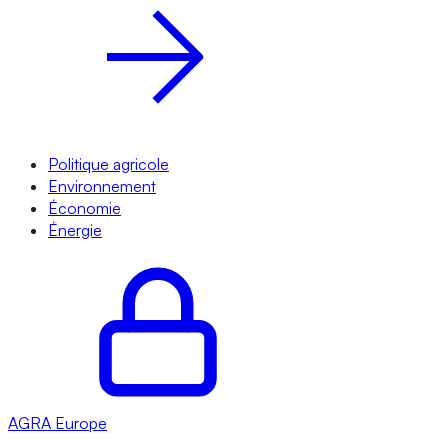
Politique agricole
Environnement
Économie
Énergie
AGRA
Europe