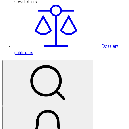
newsletters
Dossiers
politiques