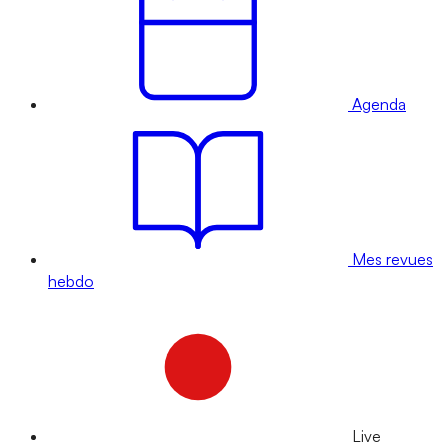
Agenda
Mes revues
hebdo
Live