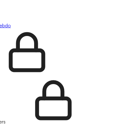
hebdo
ers