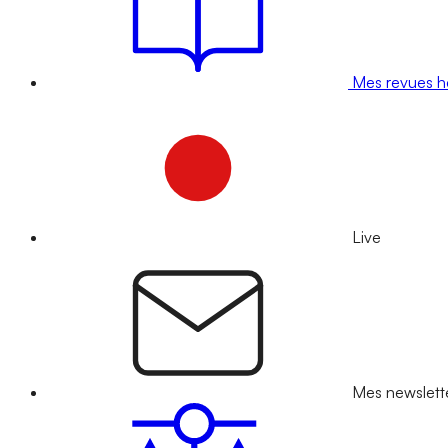
Mes revues 
Live
Mes newslett