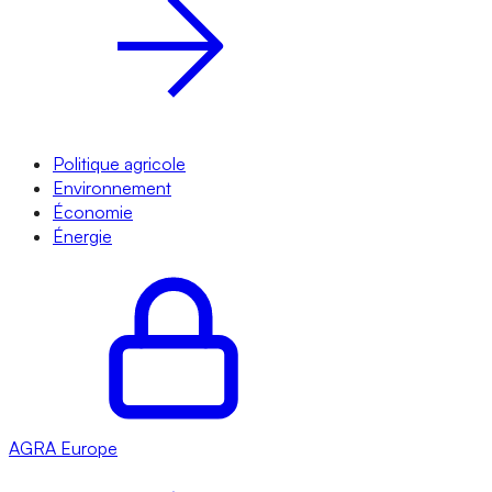
Politique agricole
Environnement
Économie
Énergie
AGRA
Europe