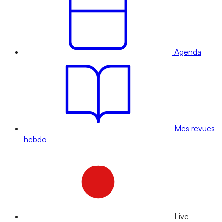
Agenda
Mes revues
hebdo
Live