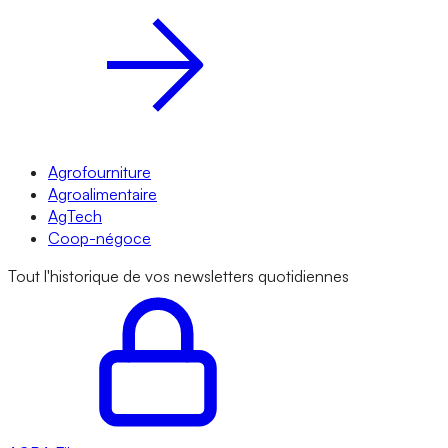
Agrofourniture
Agroalimentaire
AgTech
Coop-négoce
Tout l'historique de vos newsletters quotidiennes