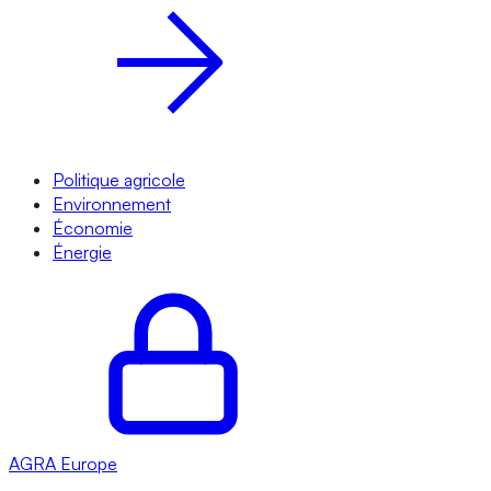
Politique agricole
Environnement
Économie
Énergie
AGRA
Europe