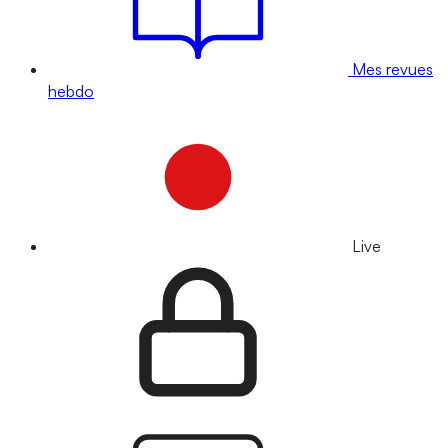
Mes revues
hebdo
Live