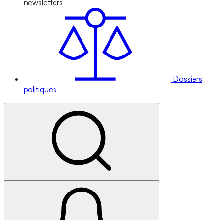
newsletters
Dossiers
politiques