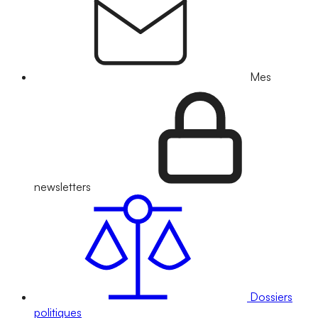
Mes
newsletters
Dossiers
politiques