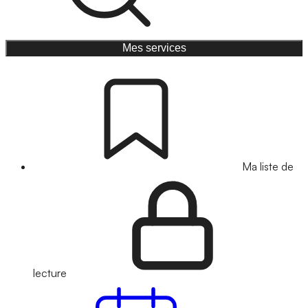
Mes services
Ma liste de
lecture