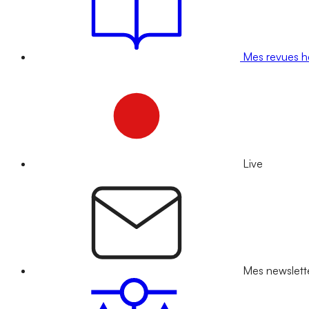
Mes revues 
Live
Mes newslett