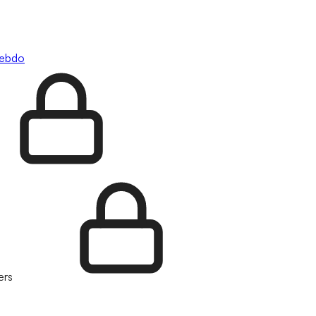
hebdo
ers