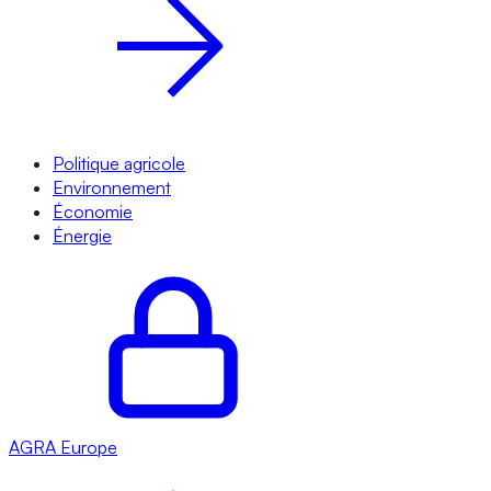
Politique agricole
Environnement
Économie
Énergie
AGRA
Europe