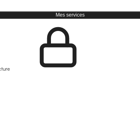
Mes services
cture