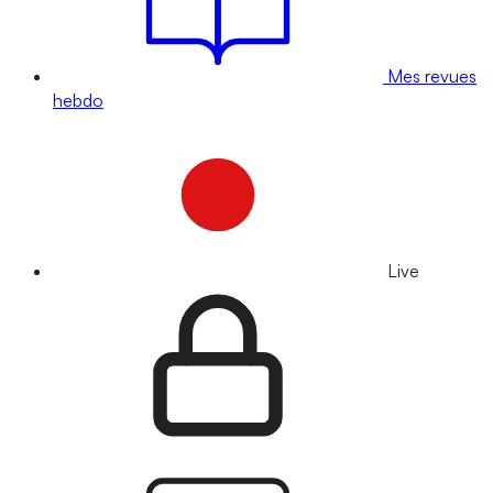
Mes revues
hebdo
Live