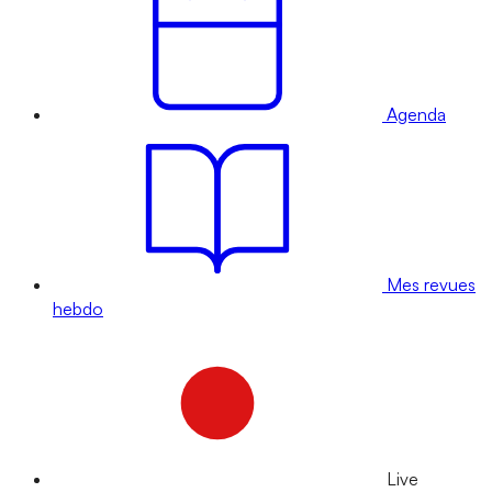
Agenda
Mes revues
hebdo
Live