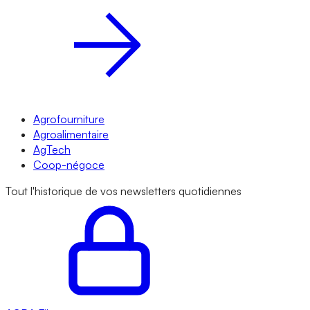
Agrofourniture
Agroalimentaire
AgTech
Coop-négoce
Tout l'historique de vos newsletters quotidiennes