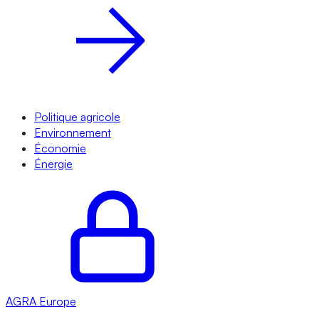
Politique agricole
Environnement
Économie
Énergie
AGRA
Europe