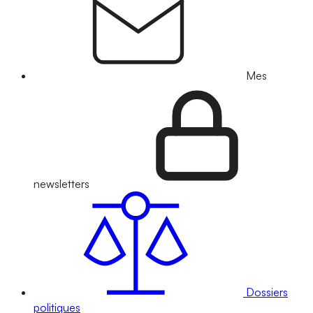
Mes
newsletters
Dossiers
politiques