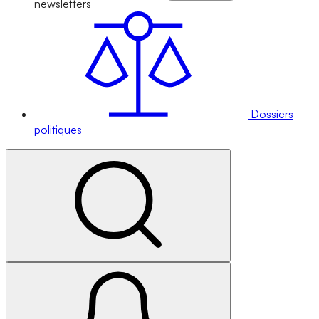
newsletters
Dossiers
politiques