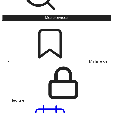
Mes services
Ma liste de
lecture