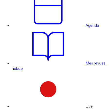
Agenda
Mes revues
hebdo
Live