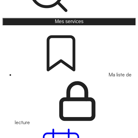
Mes services
Ma liste de
lecture