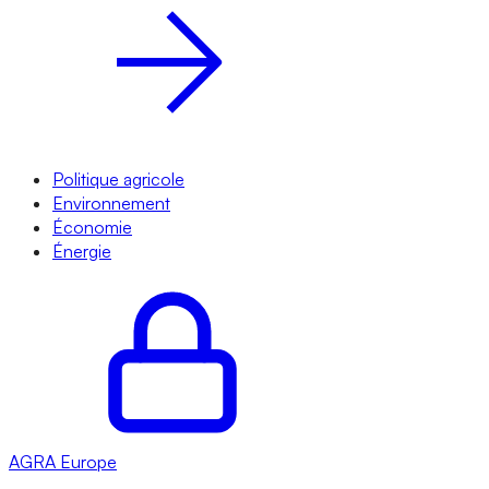
Politique agricole
Environnement
Économie
Énergie
AGRA
Europe