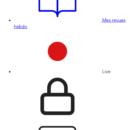
Mes revues
hebdo
Live