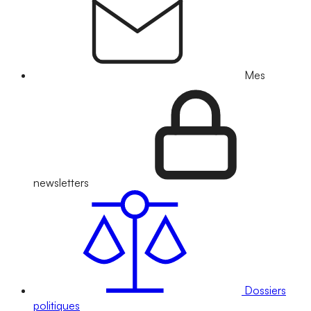
Mes
newsletters
Dossiers
politiques