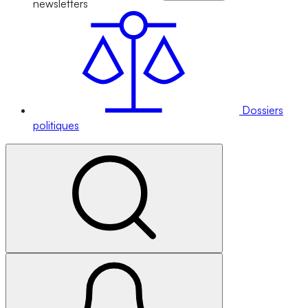
newsletters
Dossiers
politiques