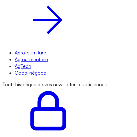
Agrofourniture
Agroalimentaire
AgTech
Coop-négoce
Tout l'historique de vos newsletters quotidiennes