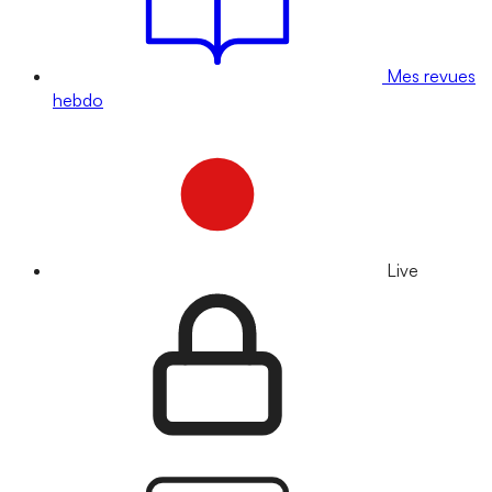
Mes revues
hebdo
Live