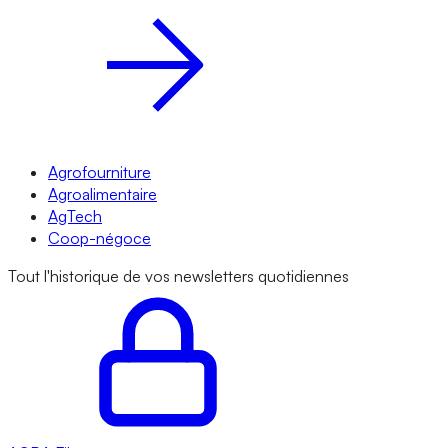
Agrofourniture
Agroalimentaire
AgTech
Coop-négoce
Tout l'historique de vos newsletters quotidiennes