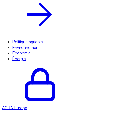
Politique agricole
Environnement
Économie
Énergie
AGRA
Europe