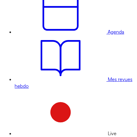
Agenda
Mes revues
hebdo
Live