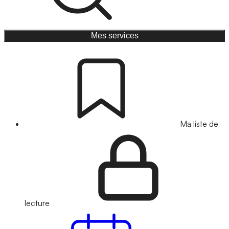
Mes services
Ma liste de
lecture