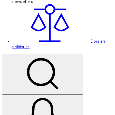
newsletters
Dossiers
politiques