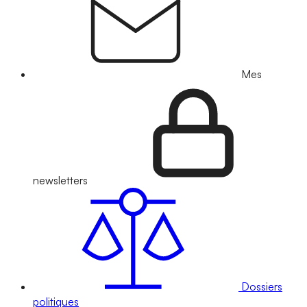
Mes
newsletters
Dossiers
politiques