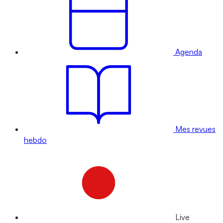
Agenda
Mes revues
hebdo
Live