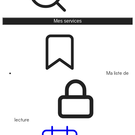
Mes services
Ma liste de
lecture