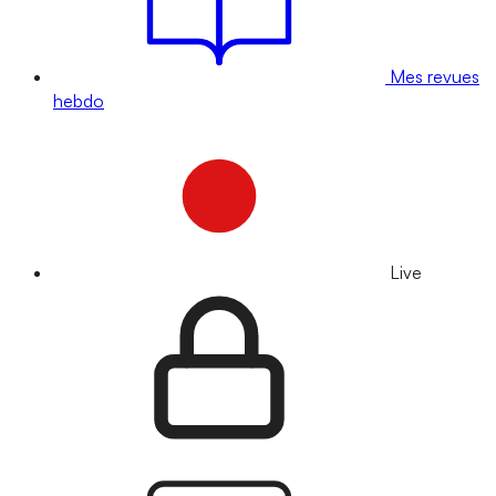
Mes revues
hebdo
Live