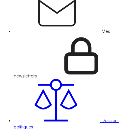
Mes
newsletters
Dossiers
politiques