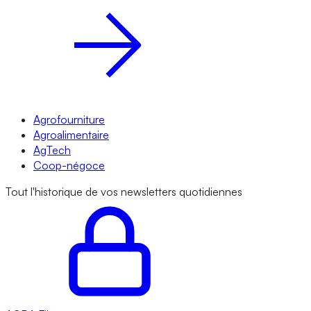
Agrofourniture
Agroalimentaire
AgTech
Coop-négoce
Tout l'historique de vos newsletters quotidiennes