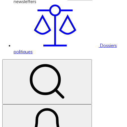
newsletters
Dossiers
politiques