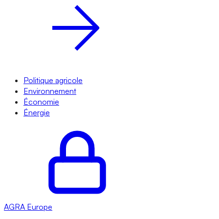
Politique agricole
Environnement
Économie
Énergie
AGRA
Europe