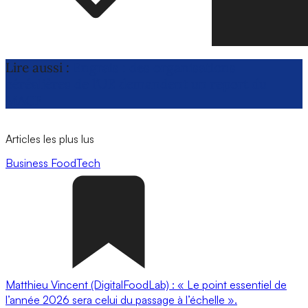
Lire aussi :
Engrais : des organisations
céréalières de l’UE demandent un report du
MACF
Articles les plus lus
Business
FoodTech
Matthieu Vincent (DigitalFoodLab) : « Le point essentiel de
l’année 2026 sera celui du passage à l’échelle ».