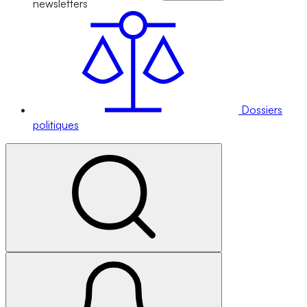
newsletters
Dossiers
politiques