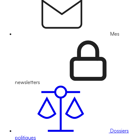
Mes
newsletters
Dossiers
politiques