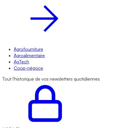
Agrofourniture
Agroalimentaire
AgTech
Coop-négoce
Tout l'historique de vos newsletters quotidiennes