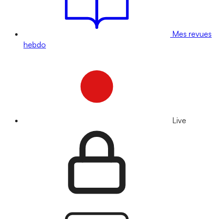
Mes revues
hebdo
Live