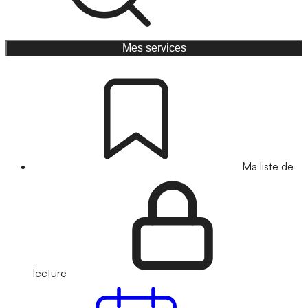
Mes services
Ma liste de
lecture