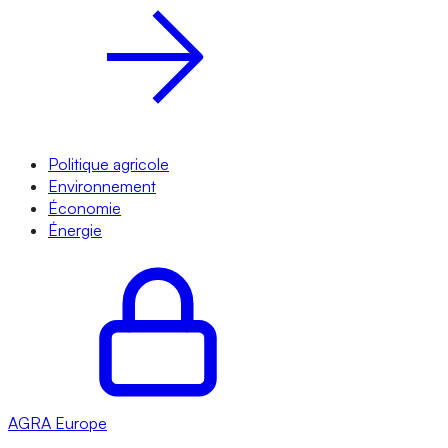
Politique agricole
Environnement
Économie
Énergie
AGRA
Europe