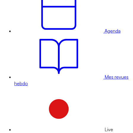
Agenda
Mes revues
hebdo
Live