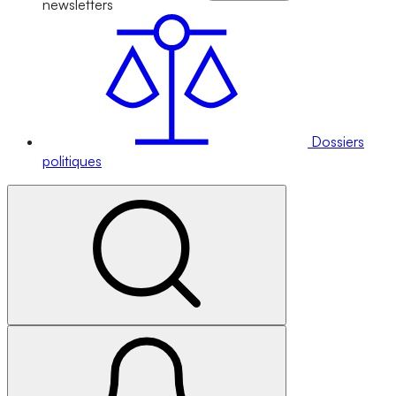
newsletters
Dossiers
politiques