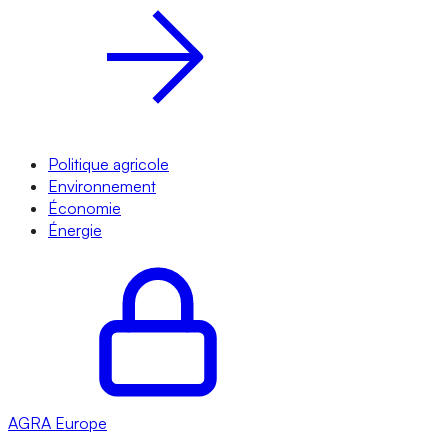
Politique agricole
Environnement
Économie
Énergie
AGRA
Europe