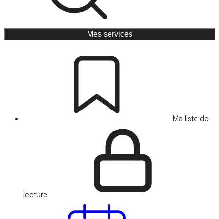
Mes services
Ma liste de
lecture