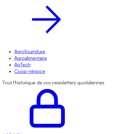
Agrofourniture
Agroalimentaire
AgTech
Coop-négoce
Tout l'historique de vos newsletters quotidiennes