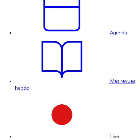
Agenda
Mes revues
hebdo
Live