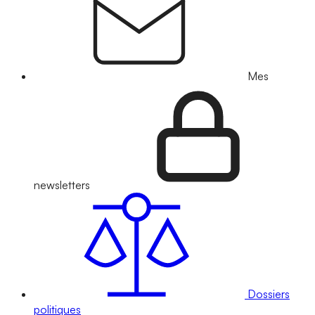
Mes
newsletters
Dossiers
politiques