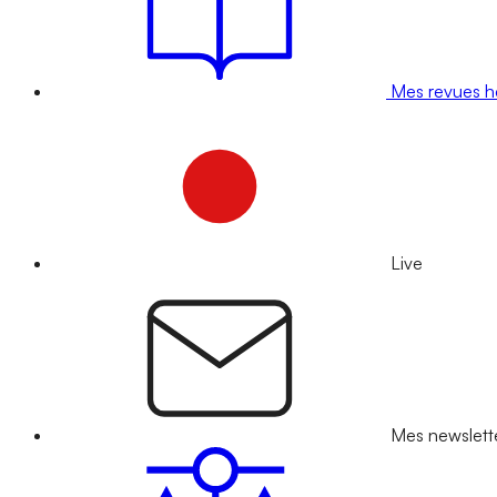
Mes revues 
Live
Mes newslett