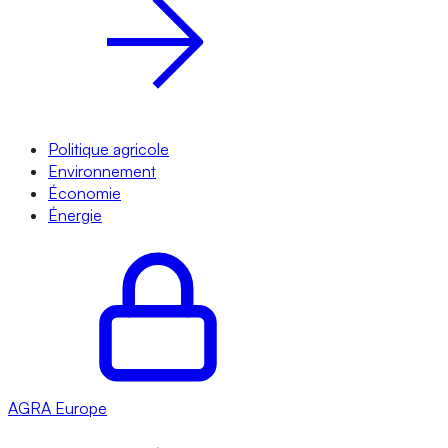
Politique agricole
Environnement
Économie
Énergie
AGRA
Europe