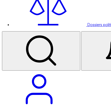
Dossiers poli