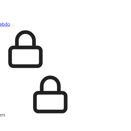
hebdo
ers