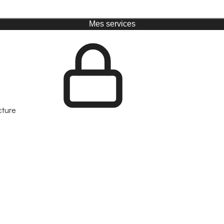
Mes services
cture