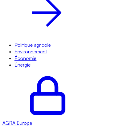
Politique agricole
Environnement
Économie
Énergie
AGRA
Europe