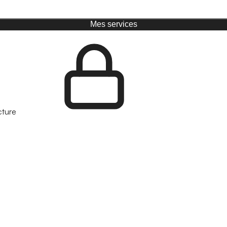
Mes services
cture