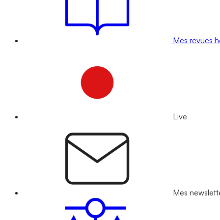
Mes revues 
Live
Mes newslett