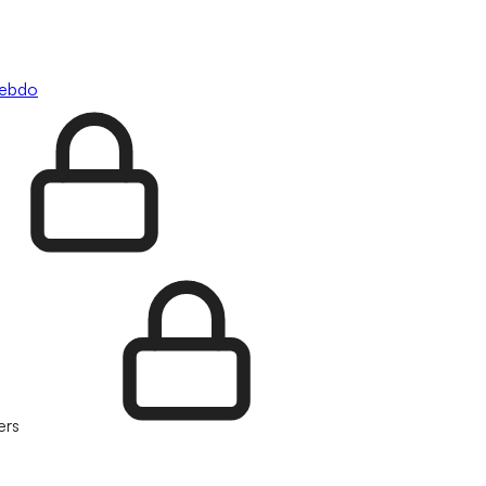
hebdo
ers