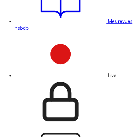
Mes revues
hebdo
Live