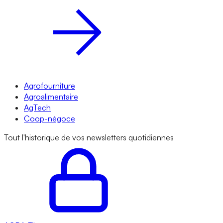
Agrofourniture
Agroalimentaire
AgTech
Coop-négoce
Tout l'historique de vos newsletters quotidiennes