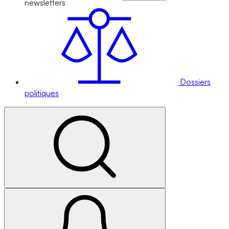
newsletters
Dossiers
politiques