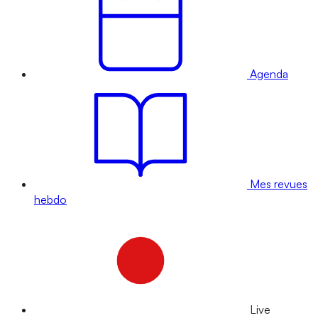
Agenda
Mes revues
hebdo
Live