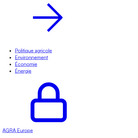
Politique agricole
Environnement
Économie
Énergie
AGRA
Europe