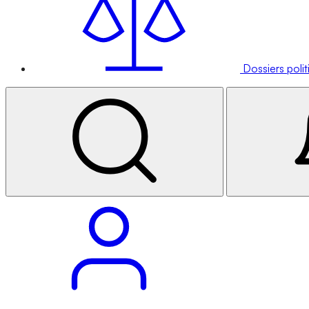
Dossiers poli