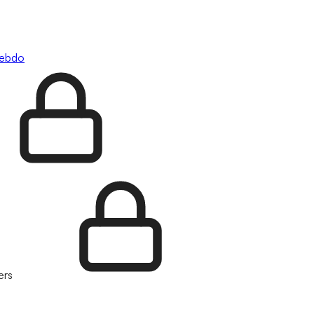
hebdo
ers