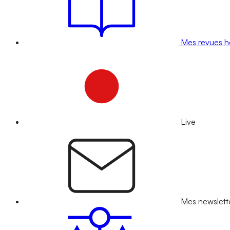
Mes revues 
Live
Mes newslett