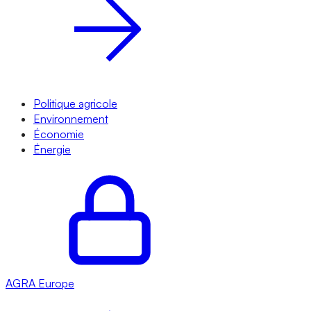
Politique agricole
Environnement
Économie
Énergie
AGRA
Europe