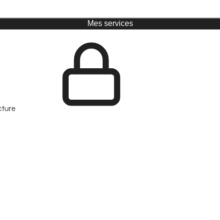
Mes services
cture