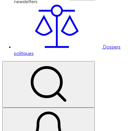
newsletters
Dossiers
politiques