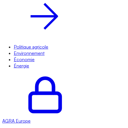
Politique agricole
Environnement
Économie
Énergie
AGRA
Europe