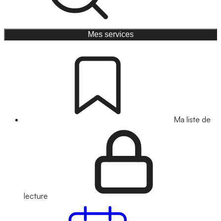
Mes services
Ma liste de
lecture