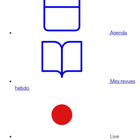
Agenda
Mes revues
hebdo
Live