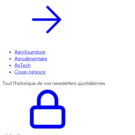
Agrofourniture
Agroalimentaire
AgTech
Coop-négoce
Tout l'historique de vos newsletters quotidiennes