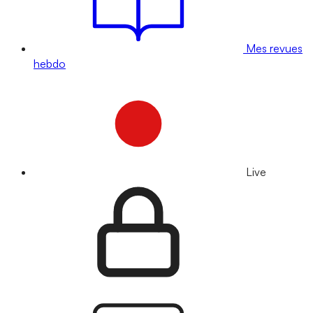
Mes revues
hebdo
Live