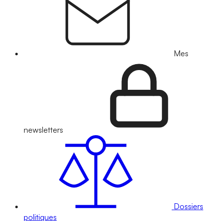
Mes
newsletters
Dossiers
politiques