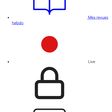
Mes revues
hebdo
Live