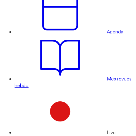
Agenda
Mes revues
hebdo
Live