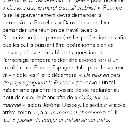
d’arracher provisoirement la vigne
» pour replanter
«
dès lors que le marché serait stabilisé
». Pour ce
faire, le gouvernement devra demander la
permission à Bruxelles. « Dans ce cadre, il va
demander une réunion de travail avec la
Commission (européenne) et les professionnels afin
que les outils puissent être opérationnels en ce
sens », précise son cabinet. La question de
l’arrachage temporaire doit être abordé lors d’un
comité mixte France-Espagne-Italie pour le secteur
vitivinicole les 4 et 5 décembre. «
De plus en plus
de pays rejoignent la France
» pour avoir un tel
mécanisme qui offre la possibilité de replanter au
bout de six ou huit ans afin de «
s’adapter au
marché
», selon Jérôme Despey. Le secteur viticole
arrive, selon lui, à «
un moment charnière
» où il
faut «
passer du conjoncturel au structurel
».