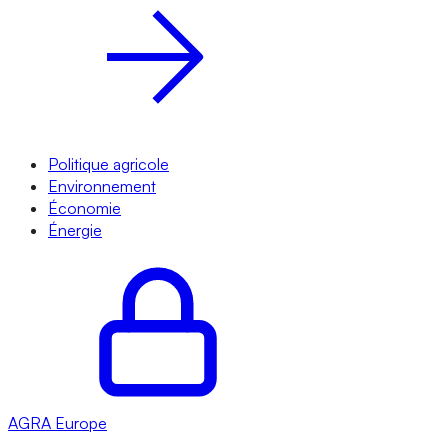
Politique agricole
Environnement
Économie
Énergie
AGRA
Europe