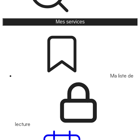
Mes services
Ma liste de
lecture