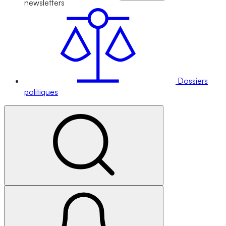
newsletters
Dossiers
politiques