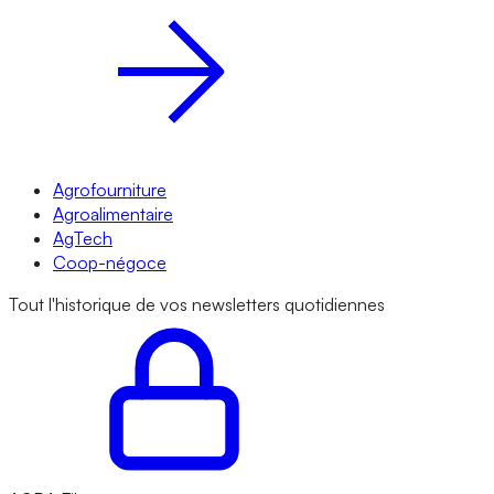
Agrofourniture
Agroalimentaire
AgTech
Coop-négoce
Tout l'historique de vos newsletters quotidiennes