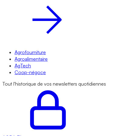
Agrofourniture
Agroalimentaire
AgTech
Coop-négoce
Tout l'historique de vos newsletters quotidiennes