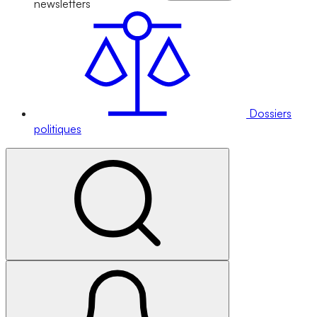
newsletters
Dossiers
politiques