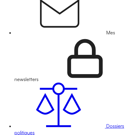
Mes
newsletters
Dossiers
politiques