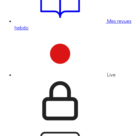
Mes revues
hebdo
Live