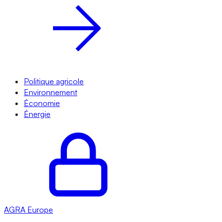
Politique agricole
Environnement
Économie
Énergie
AGRA
Europe