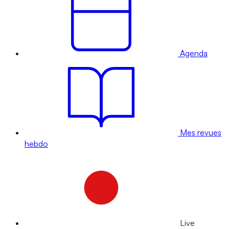
Agenda
Mes revues
hebdo
Live