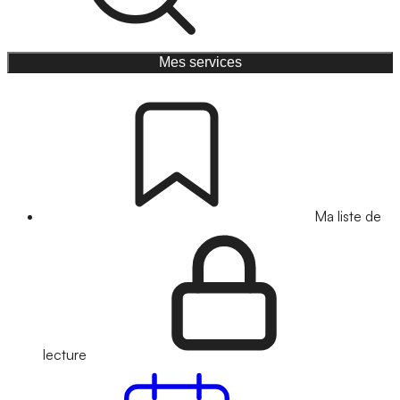
Mes services
Ma liste de
lecture