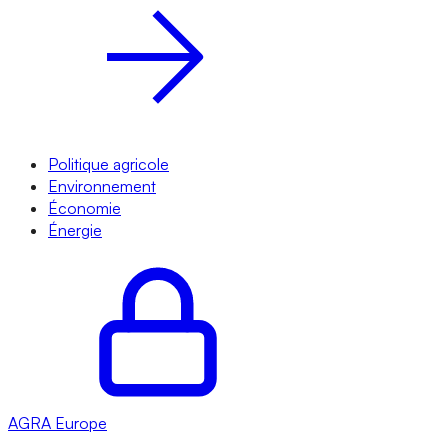
Politique agricole
Environnement
Économie
Énergie
AGRA
Europe