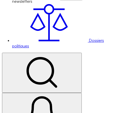
newsletters
Dossiers
politiques