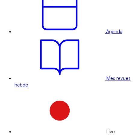
Agenda
Mes revues
hebdo
Live