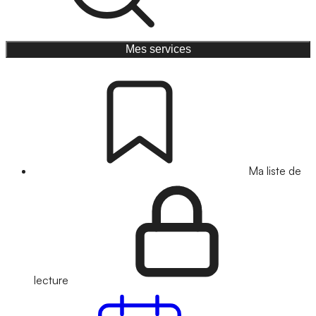
Mes services
Ma liste de
lecture