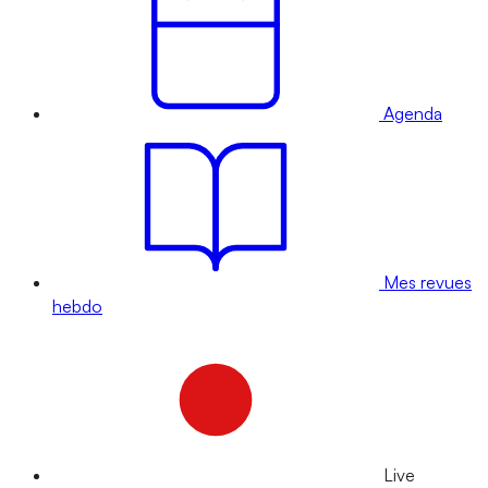
Agenda
Mes revues
hebdo
Live