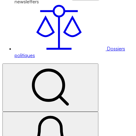
newsletters
Dossiers
politiques