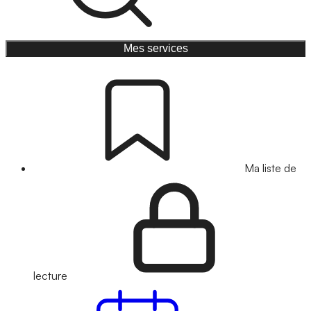
Mes services
Ma liste de
lecture