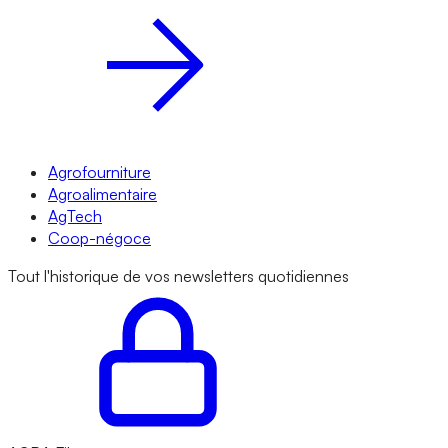
Agrofourniture
Agroalimentaire
AgTech
Coop-négoce
Tout l'historique de vos newsletters quotidiennes