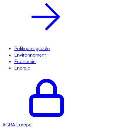
Politique agricole
Environnement
Économie
Énergie
AGRA
Europe