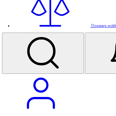
Dossiers poli