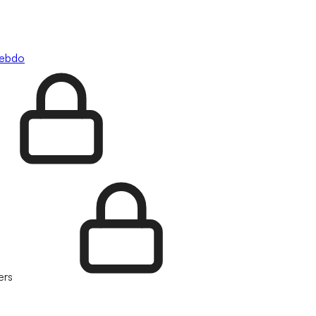
hebdo
ers