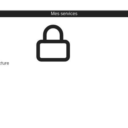
Mes services
cture