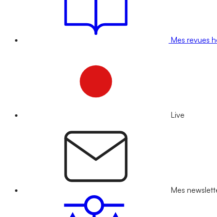
Mes revues 
Live
Mes newslett