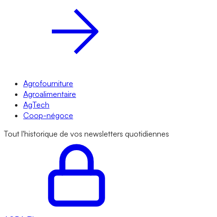
Agrofourniture
Agroalimentaire
AgTech
Coop-négoce
Tout l'historique de vos newsletters quotidiennes