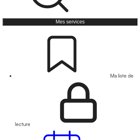
Mes services
Ma liste de
lecture