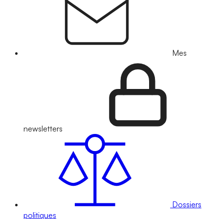
Mes
newsletters
Dossiers
politiques