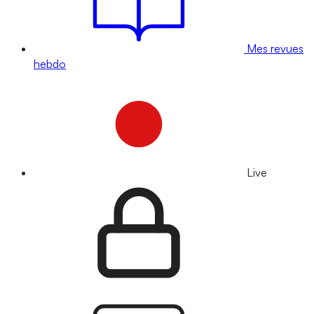
Mes revues
hebdo
Live