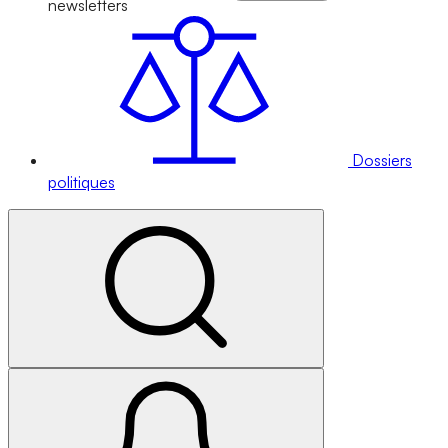
newsletters
Dossiers
politiques