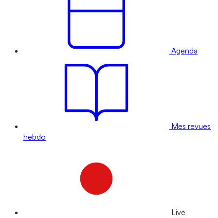
Agenda
Mes revues
hebdo
Live