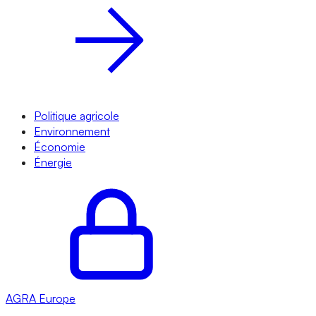
Politique agricole
Environnement
Économie
Énergie
AGRA
Europe