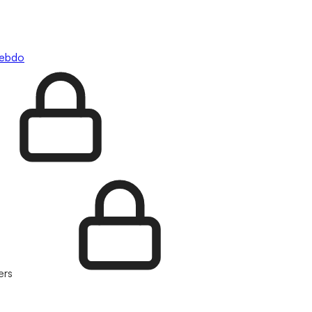
hebdo
ers