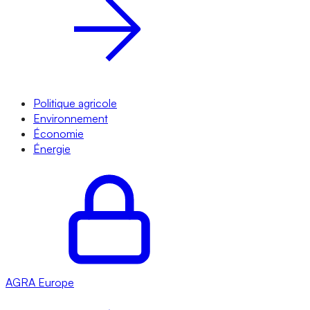
Politique agricole
Environnement
Économie
Énergie
AGRA
Europe