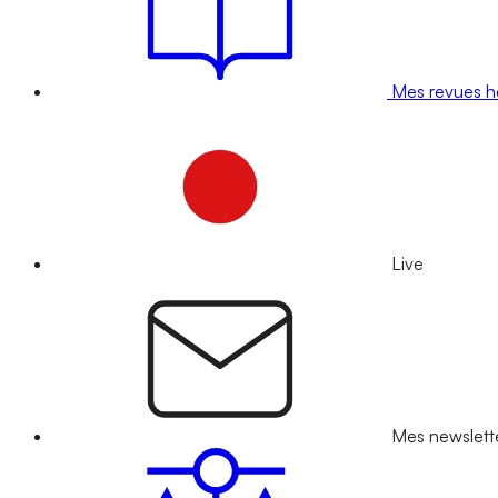
Mes revues 
Live
Mes newslett