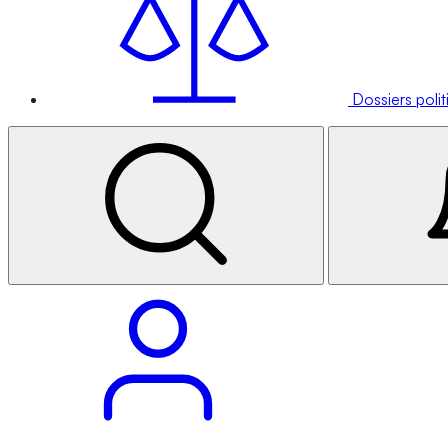
Dossiers poli