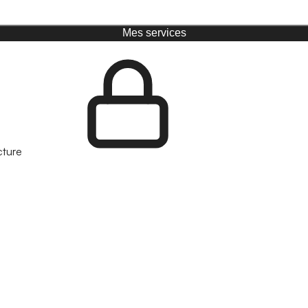
Mes services
cture