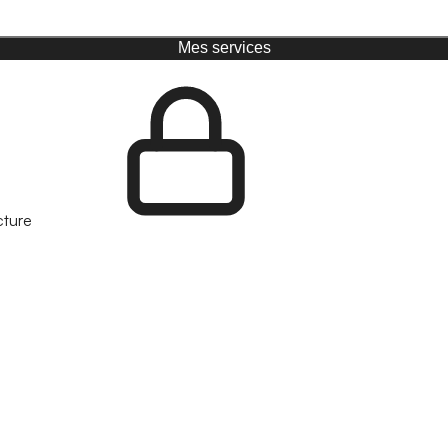
Mes services
cture