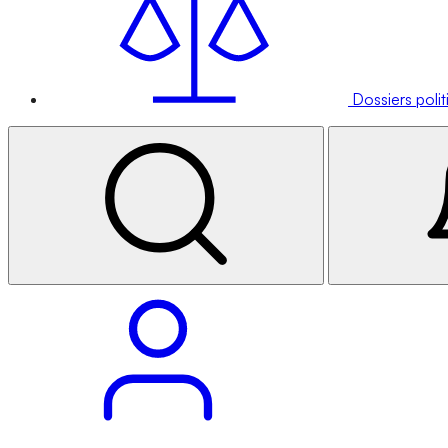
Dossiers poli