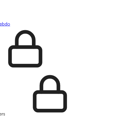
hebdo
ers