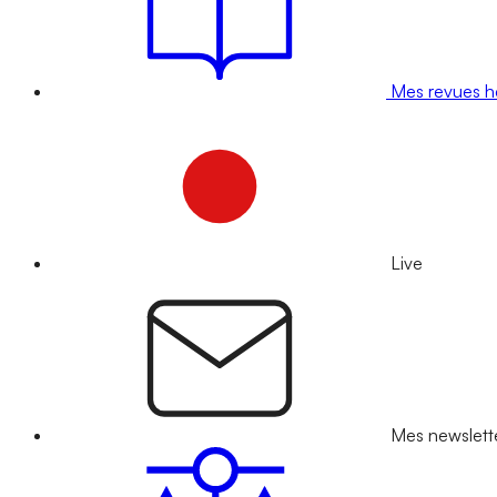
Mes revues 
Live
Mes newslett