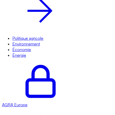
Politique agricole
Environnement
Économie
Énergie
AGRA
Europe