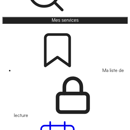
Mes services
Ma liste de
lecture