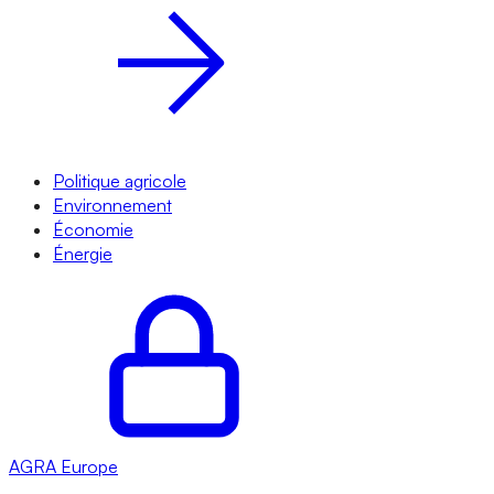
Politique agricole
Environnement
Économie
Énergie
AGRA
Europe