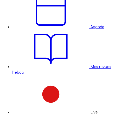
Agenda
Mes revues
hebdo
Live