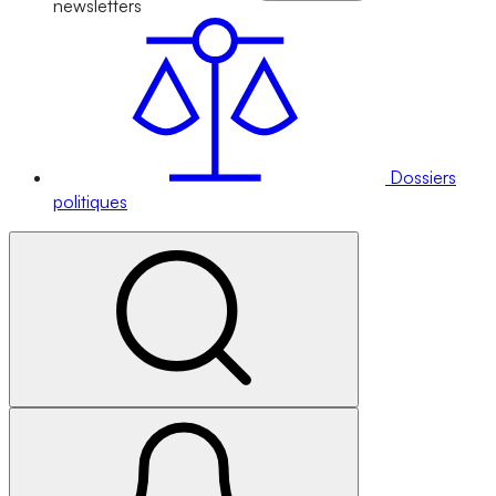
newsletters
Dossiers
politiques