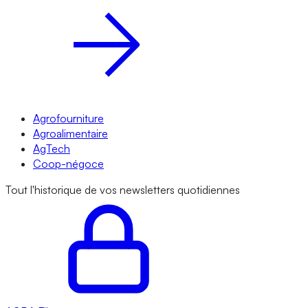
Agrofourniture
Agroalimentaire
AgTech
Coop-négoce
Tout l'historique de vos newsletters quotidiennes