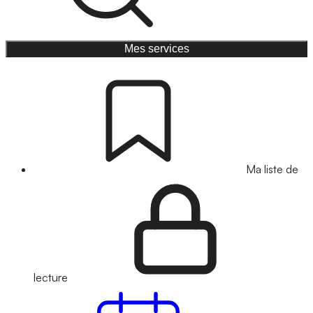
Mes services
Ma liste de
lecture