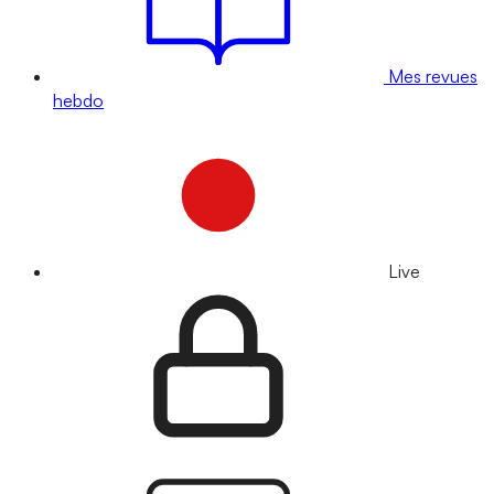
Mes revues
hebdo
Live