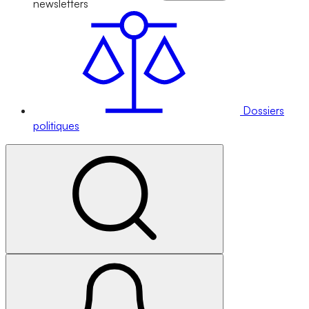
newsletters
Dossiers
politiques