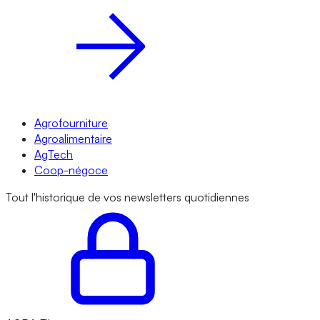
Agrofourniture
Agroalimentaire
AgTech
Coop-négoce
Tout l'historique de vos newsletters quotidiennes