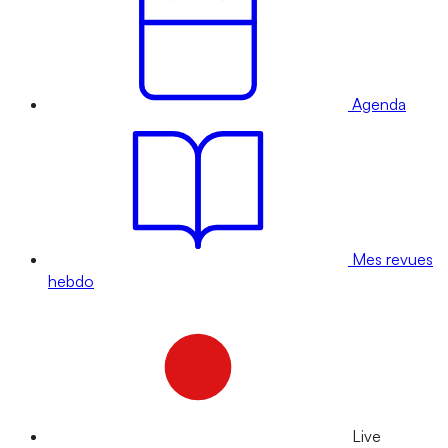
Agenda
Mes revues
hebdo
Live