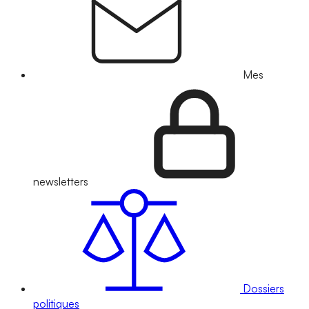
Mes
newsletters
Dossiers
politiques