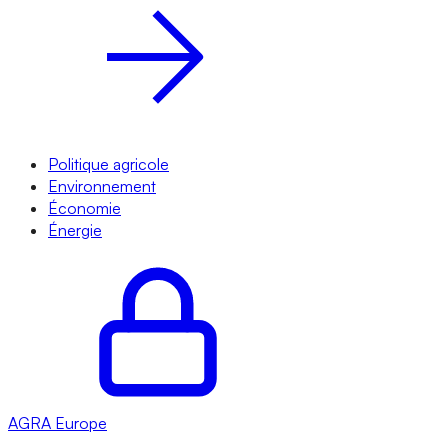
Politique agricole
Environnement
Économie
Énergie
AGRA
Europe