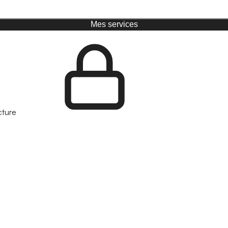
Mes services
cture