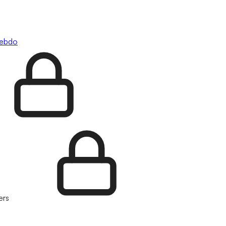
hebdo
ers