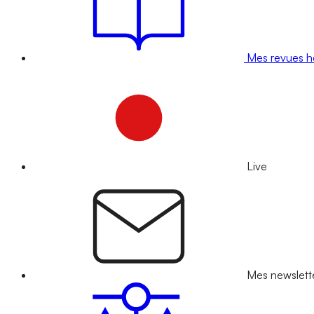
Mes revues 
Live
Mes newslett