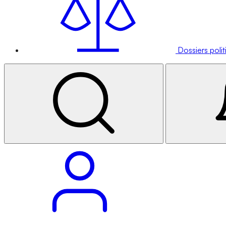
Dossiers poli