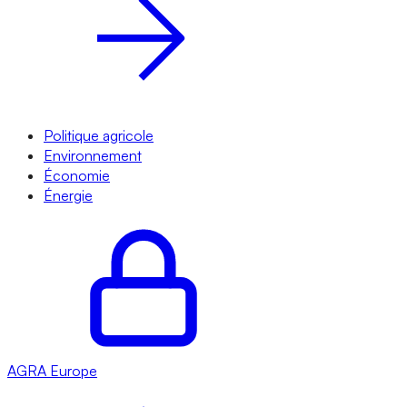
Politique agricole
Environnement
Économie
Énergie
AGRA
Europe