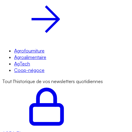
Agrofourniture
Agroalimentaire
AgTech
Coop-négoce
Tout l'historique de vos newsletters quotidiennes