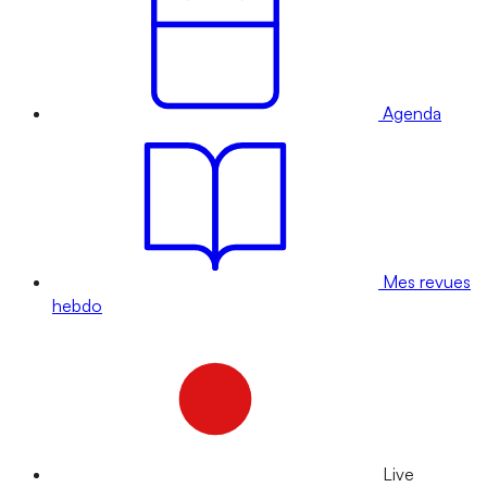
Agenda
Mes revues
hebdo
Live