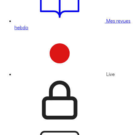
Mes revues
hebdo
Live