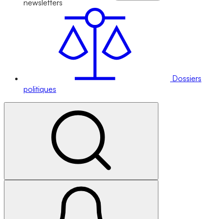
newsletters
Dossiers
politiques