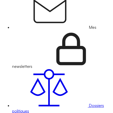
Mes
newsletters
Dossiers
politiques