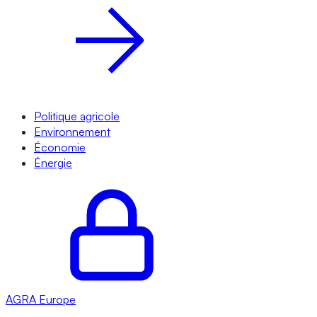
Politique agricole
Environnement
Économie
Énergie
AGRA
Europe