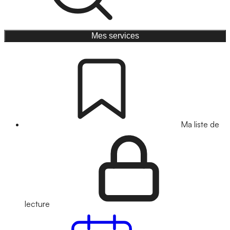
Mes services
Ma liste de
lecture