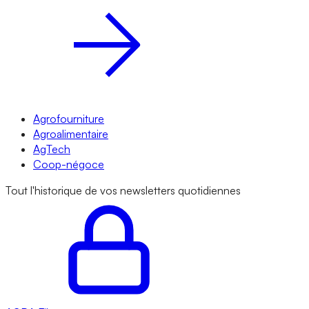
Agrofourniture
Agroalimentaire
AgTech
Coop-négoce
Tout l'historique de vos newsletters quotidiennes