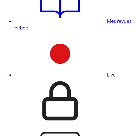
Mes revues
hebdo
Live