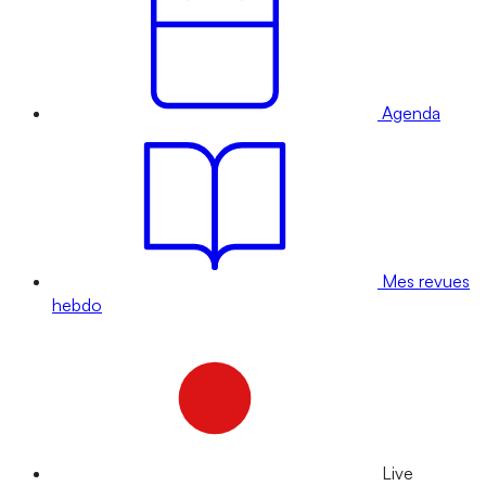
Agenda
Mes revues
hebdo
Live