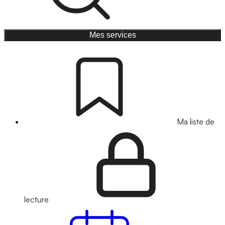
Mes services
Ma liste de
lecture