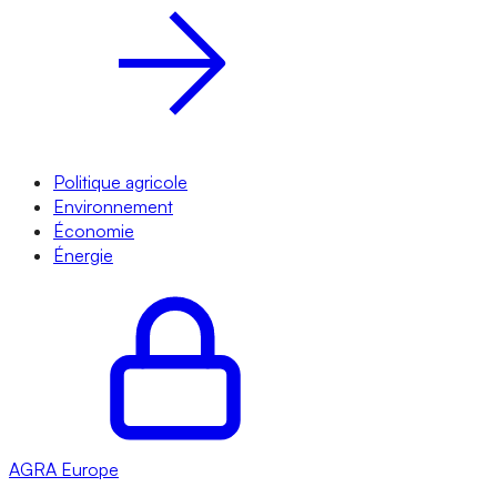
Politique agricole
Environnement
Économie
Énergie
AGRA
Europe