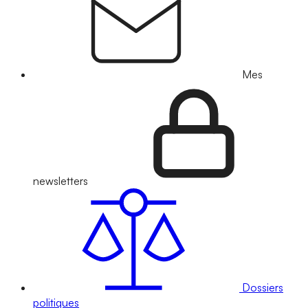
Mes
newsletters
Dossiers
politiques