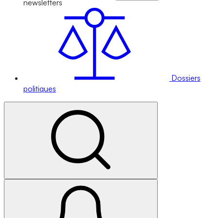
newsletters
Dossiers
politiques