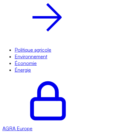
Politique agricole
Environnement
Économie
Énergie
AGRA
Europe