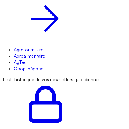
Agrofourniture
Agroalimentaire
AgTech
Coop-négoce
Tout l'historique de vos newsletters quotidiennes