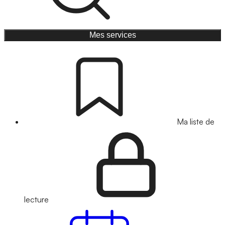
Mes services
Ma liste de
lecture