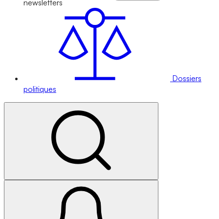
newsletters
Dossiers
politiques