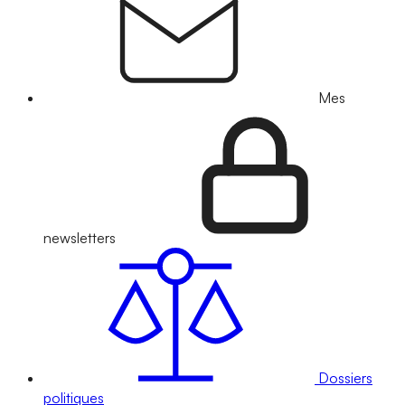
Mes
newsletters
Dossiers
politiques