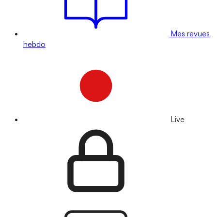
Mes revues
hebdo
Live