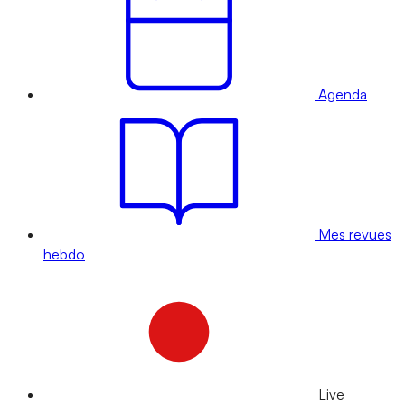
Agenda
Mes revues
hebdo
Live