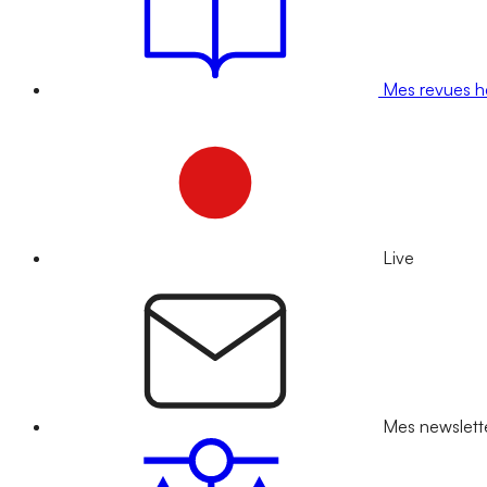
Mes revues 
Live
Mes newslett