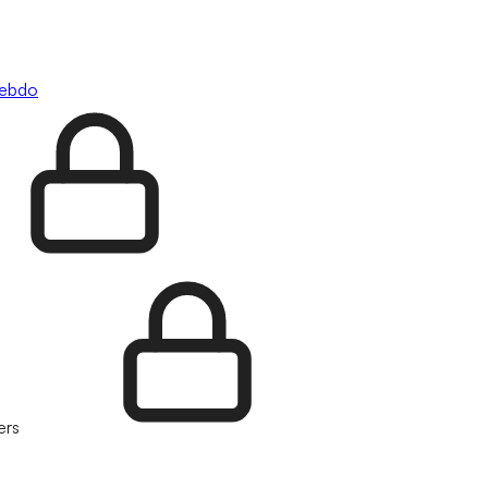
hebdo
ers