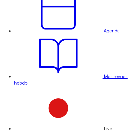
Agenda
Mes revues
hebdo
Live