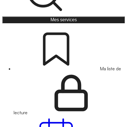
Mes services
Ma liste de
lecture