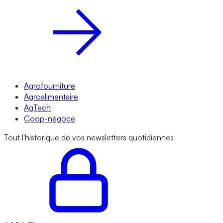
Agrofourniture
Agroalimentaire
AgTech
Coop-négoce
Tout l'historique de vos newsletters quotidiennes