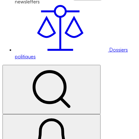
newsletters
Dossiers
politiques