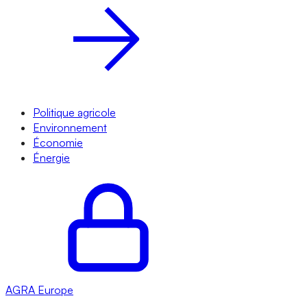
Politique agricole
Environnement
Économie
Énergie
AGRA
Europe