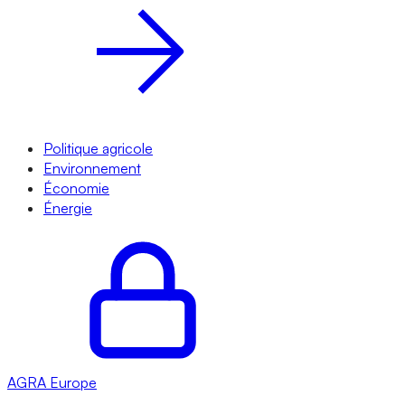
Politique agricole
Environnement
Économie
Énergie
AGRA
Europe