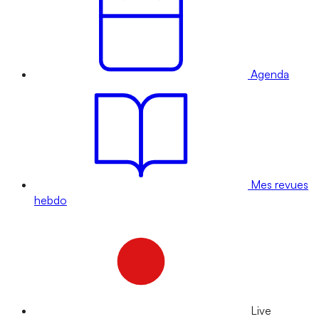
Agenda
Mes revues
hebdo
Live