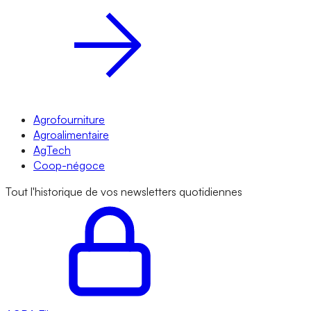
Agrofourniture
Agroalimentaire
AgTech
Coop-négoce
Tout l'historique de vos newsletters quotidiennes