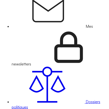
Mes
newsletters
Dossiers
politiques