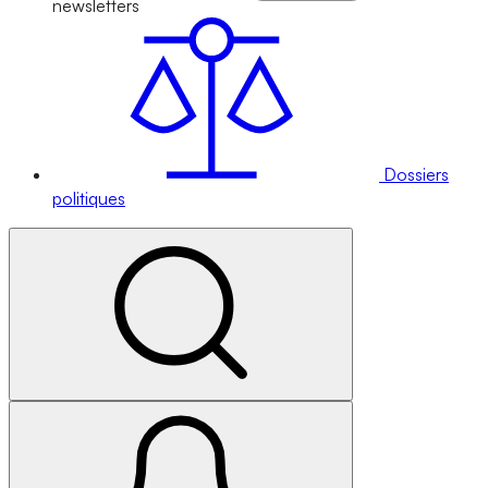
newsletters
Dossiers
politiques