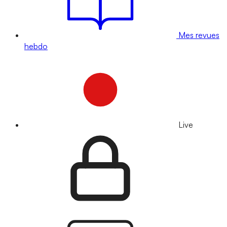
Mes revues
hebdo
Live