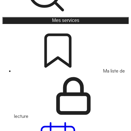
Mes services
Ma liste de
lecture