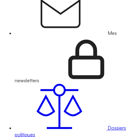
Mes
newsletters
Dossiers
politiques