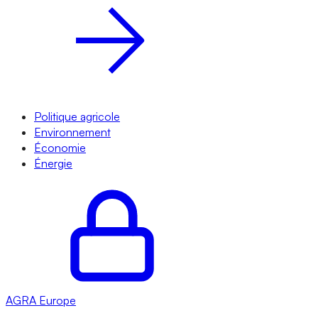
Politique agricole
Environnement
Économie
Énergie
AGRA
Europe