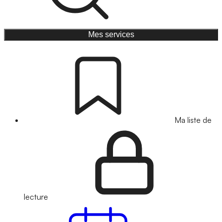
Mes services
Ma liste de
lecture