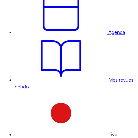
Agenda
Mes revues
hebdo
Live