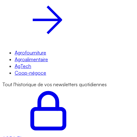
Agrofourniture
Agroalimentaire
AgTech
Coop-négoce
Tout l'historique de vos newsletters quotidiennes