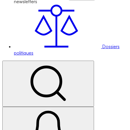
newsletters
Dossiers
politiques