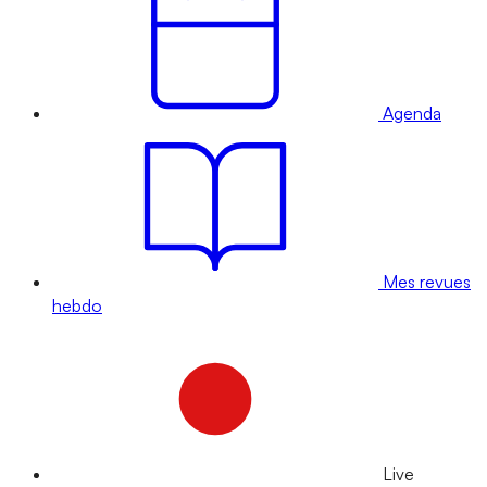
Agenda
Mes revues
hebdo
Live