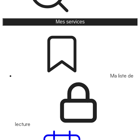
Mes services
Ma liste de
lecture