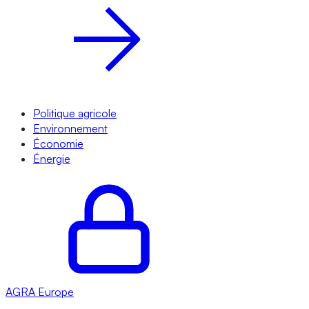
Politique agricole
Environnement
Économie
Énergie
AGRA
Europe