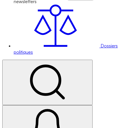
newsletters
Dossiers
politiques