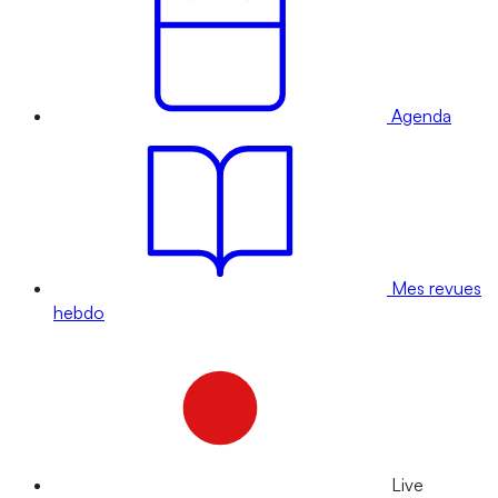
Agenda
Mes revues
hebdo
Live