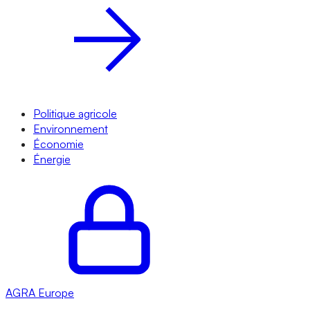
Politique agricole
Environnement
Économie
Énergie
AGRA
Europe