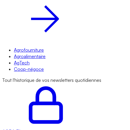
Agrofourniture
Agroalimentaire
AgTech
Coop-négoce
Tout l'historique de vos newsletters quotidiennes