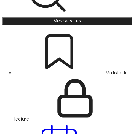
Mes services
Ma liste de
lecture