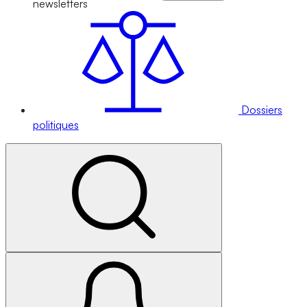
newsletters
Dossiers
politiques