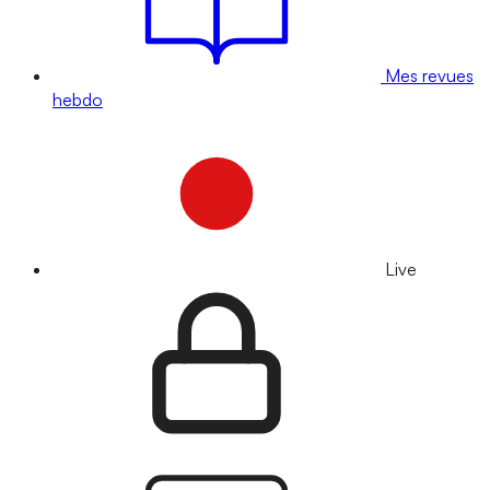
Mes revues
hebdo
Live