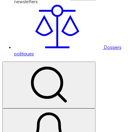
newsletters
Dossiers
politiques