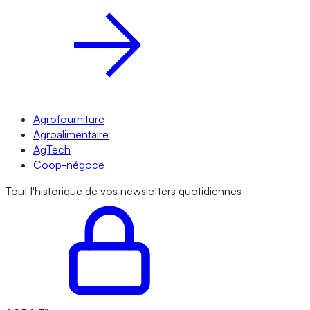
Agrofourniture
Agroalimentaire
AgTech
Coop-négoce
Tout l'historique de vos newsletters quotidiennes