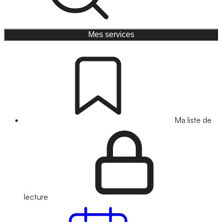
Mes services
Ma liste de
lecture