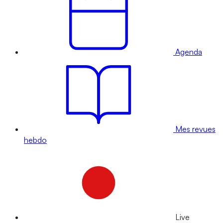
Agenda
Mes revues
hebdo
Live