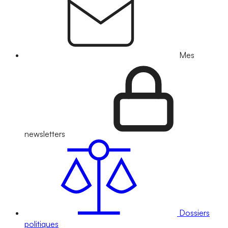
Mes
newsletters
Dossiers
politiques