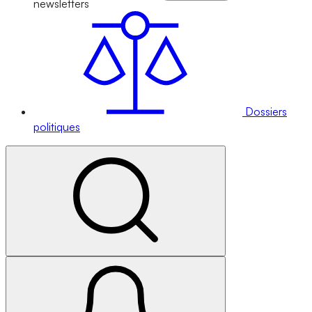
newsletters
Dossiers
politiques