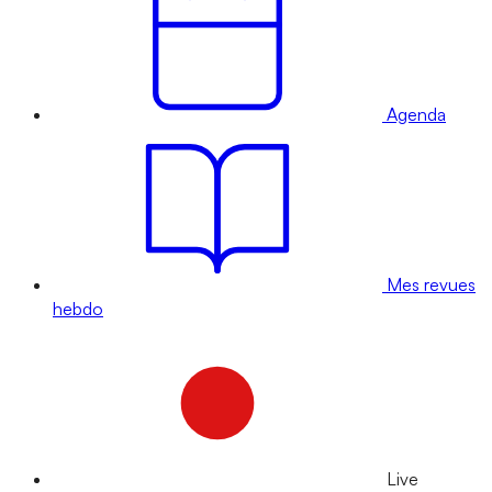
Agenda
Mes revues
hebdo
Live