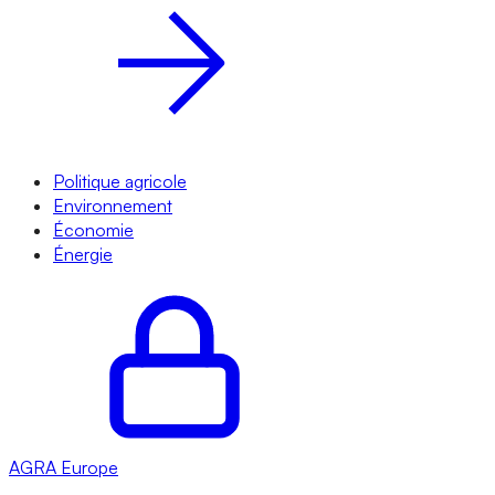
Politique agricole
Environnement
Économie
Énergie
AGRA
Europe