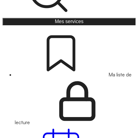
Mes services
Ma liste de
lecture