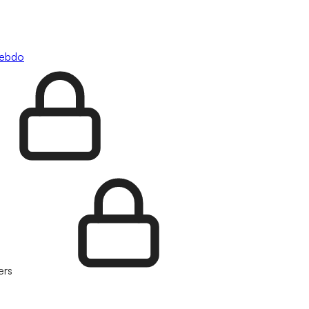
hebdo
ers