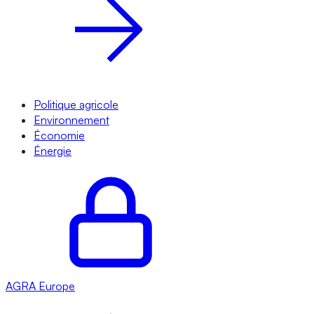
Politique agricole
Environnement
Économie
Énergie
AGRA
Europe