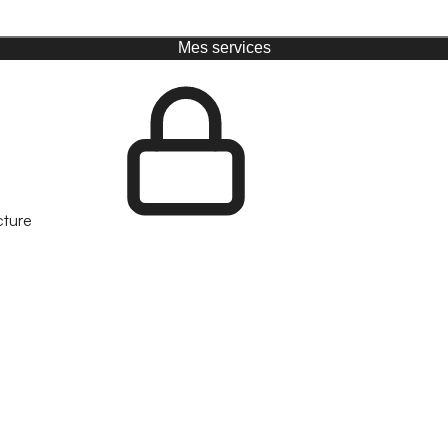
Mes services
cture