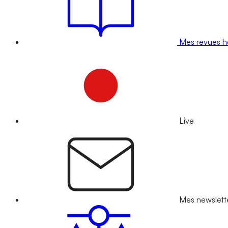
Mes revues 
Live
Mes newslett