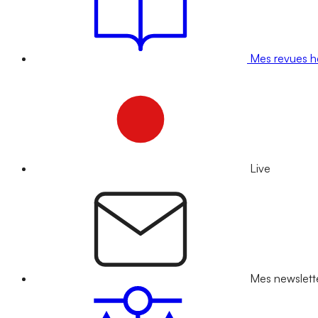
Mes revues 
Live
Mes newslett