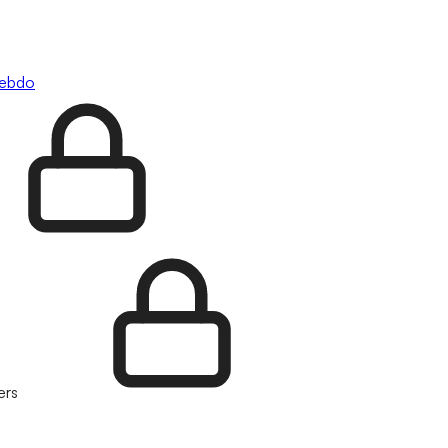
hebdo
ers