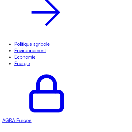
Politique agricole
Environnement
Économie
Énergie
AGRA
Europe