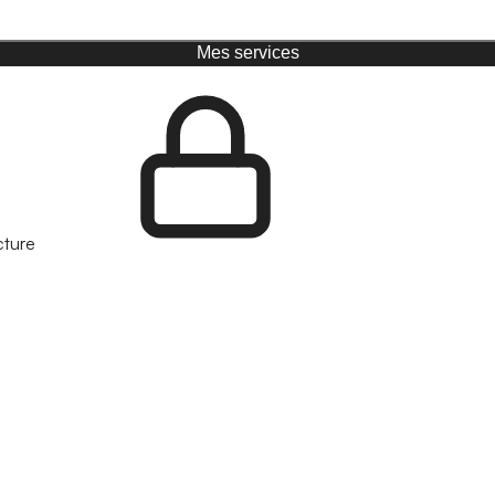
Mes services
cture