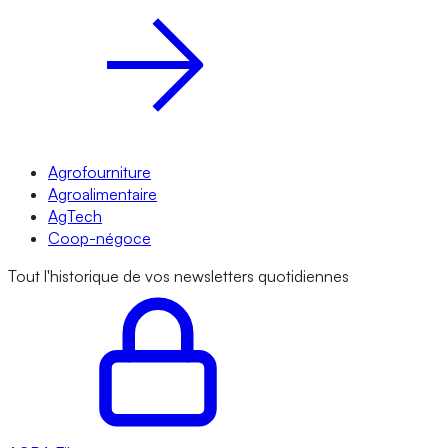
Agrofourniture
Agroalimentaire
AgTech
Coop-négoce
Tout l'historique de vos newsletters quotidiennes