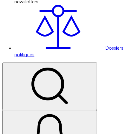
newsletters
Dossiers
politiques