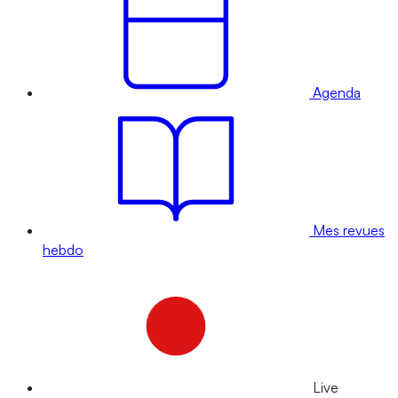
Agenda
Mes revues
hebdo
Live