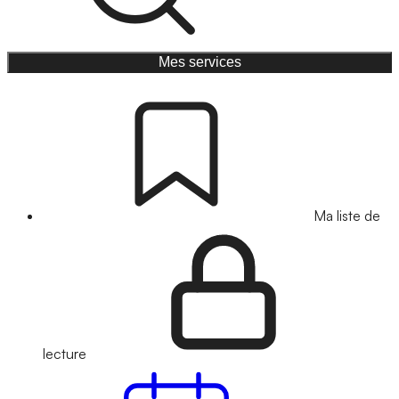
Mes services
Ma liste de
lecture