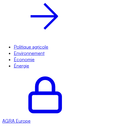
Politique agricole
Environnement
Économie
Énergie
AGRA
Europe