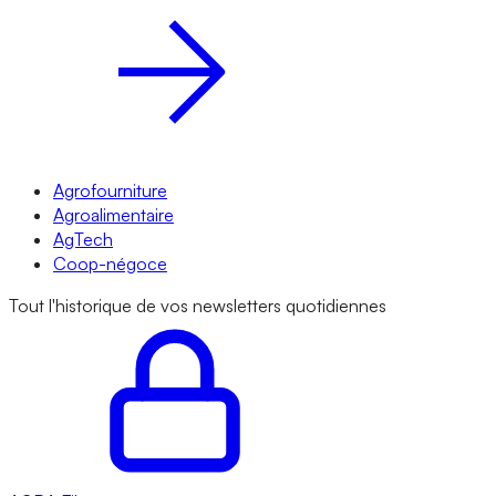
Agrofourniture
Agroalimentaire
AgTech
Coop-négoce
Tout l'historique de vos newsletters quotidiennes