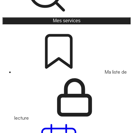
Mes services
Ma liste de
lecture