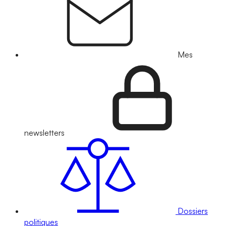
Mes
newsletters
Dossiers
politiques