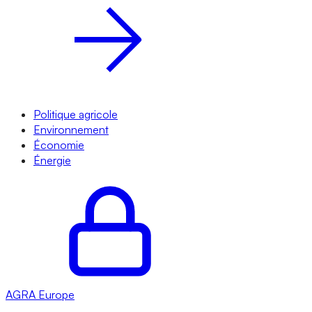
Politique agricole
Environnement
Économie
Énergie
AGRA
Europe