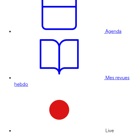
Agenda
Mes revues
hebdo
Live