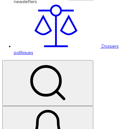
newsletters
Dossiers
politiques