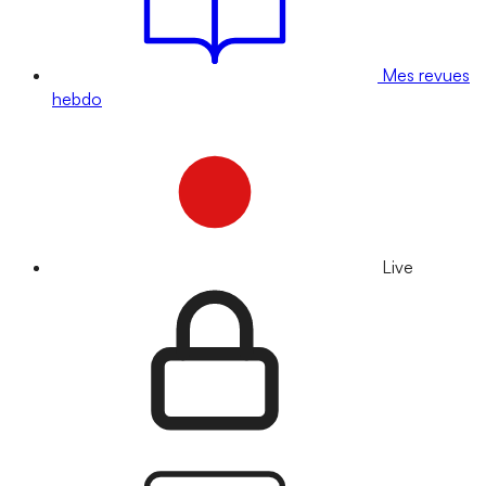
Mes revues
hebdo
Live