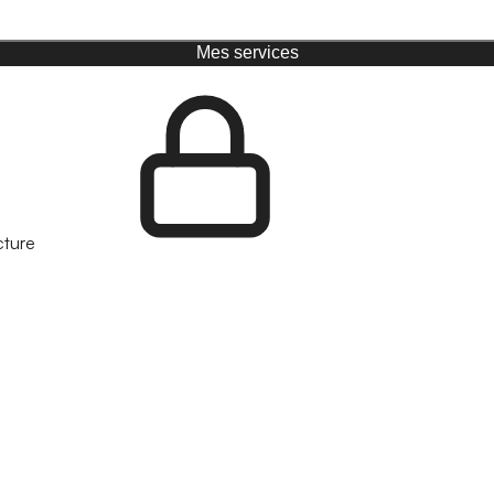
Mes services
cture