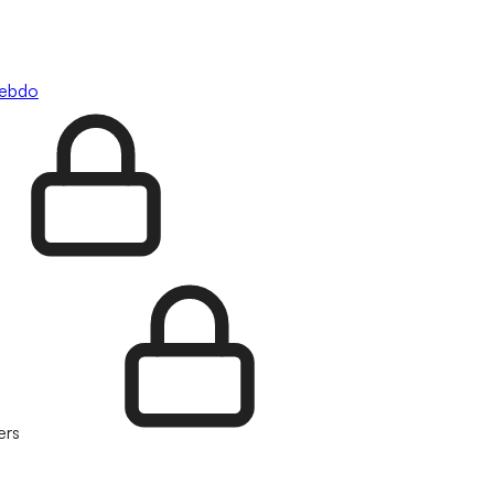
hebdo
ers