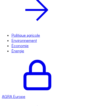
Politique agricole
Environnement
Économie
Énergie
AGRA
Europe