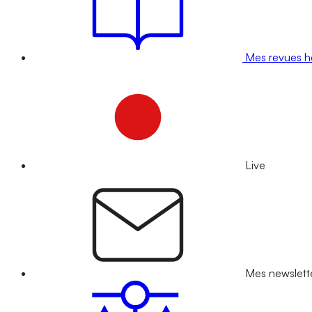
Mes revues 
Live
Mes newslett