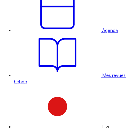
Agenda
Mes revues
hebdo
Live