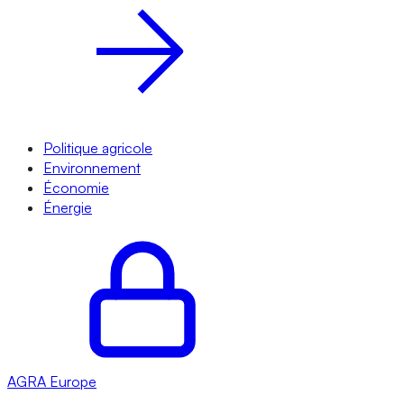
Politique agricole
Environnement
Économie
Énergie
AGRA
Europe