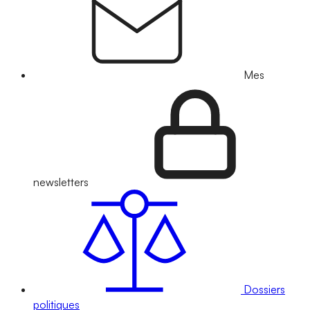
Mes
newsletters
Dossiers
politiques