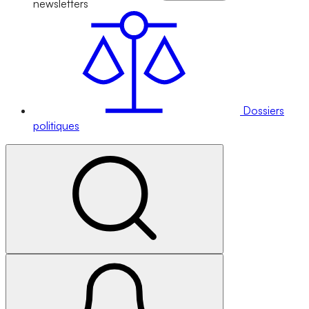
newsletters
Dossiers
politiques