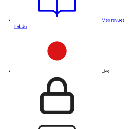
Mes revues
hebdo
Live