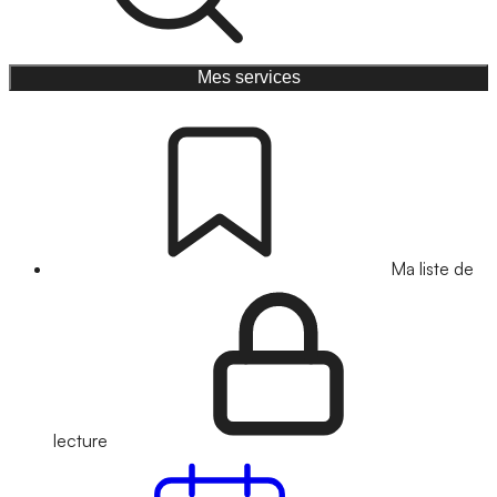
Mes services
Ma liste de
lecture