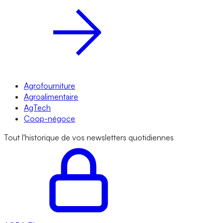
Agrofourniture
Agroalimentaire
AgTech
Coop-négoce
Tout l'historique de vos newsletters quotidiennes