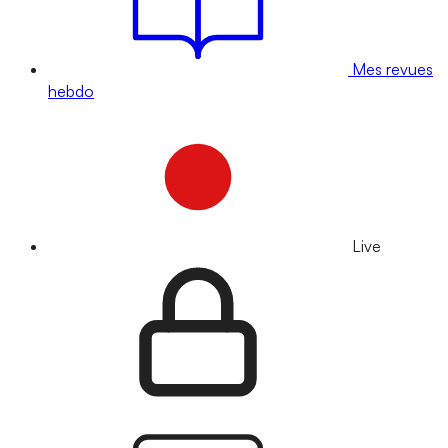
Mes revues
hebdo
Live