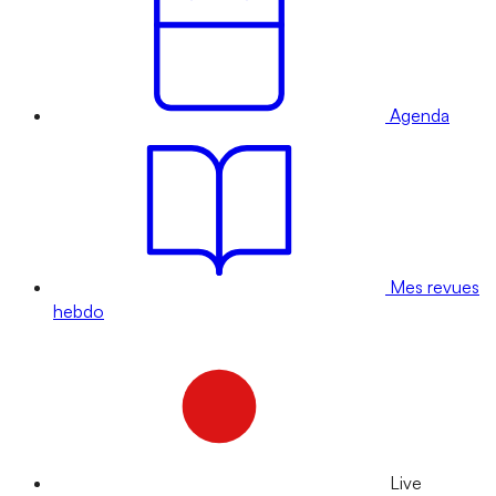
Agenda
Mes revues
hebdo
Live