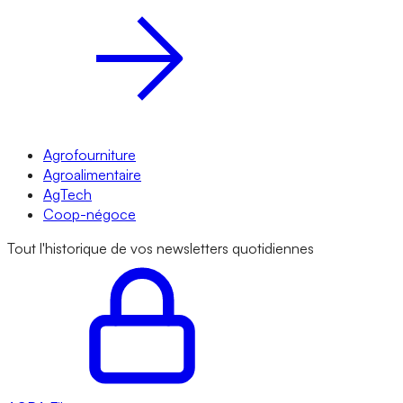
Agrofourniture
Agroalimentaire
AgTech
Coop-négoce
Tout l'historique de vos newsletters quotidiennes