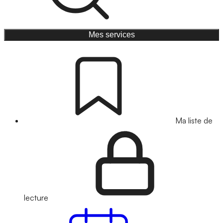
Mes services
Ma liste de
lecture