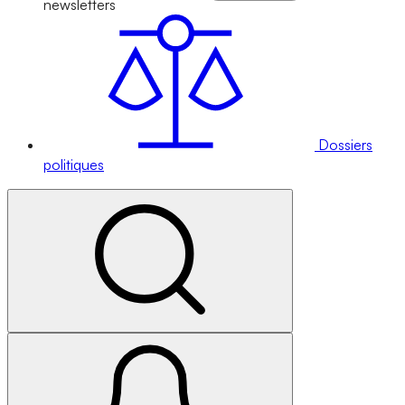
newsletters
Dossiers
politiques