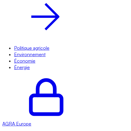
Politique agricole
Environnement
Économie
Énergie
AGRA
Europe