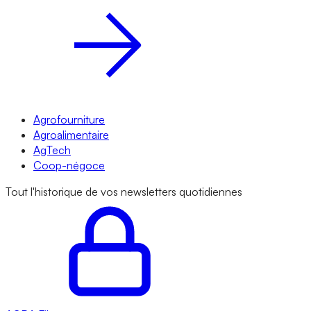
Agrofourniture
Agroalimentaire
AgTech
Coop-négoce
Tout l'historique de vos newsletters quotidiennes