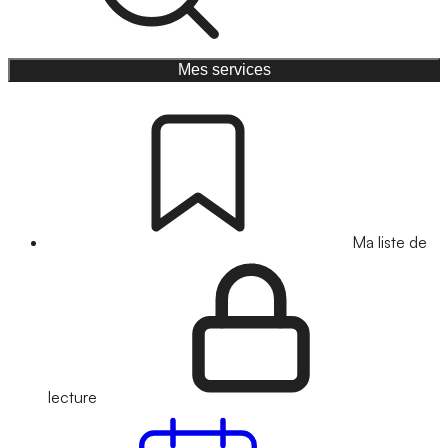
Mes services
Ma liste de
lecture