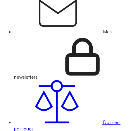
Mes
newsletters
Dossiers
politiques