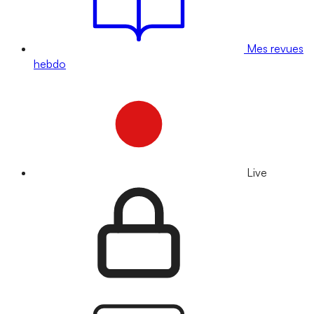
Mes revues
hebdo
Live