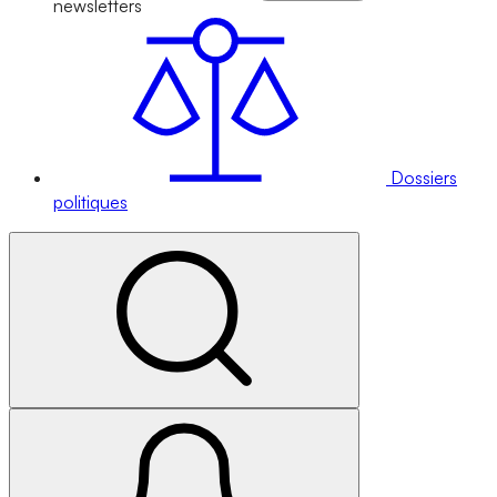
newsletters
Dossiers
politiques