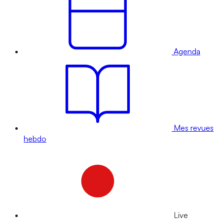
Agenda
Mes revues
hebdo
Live