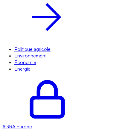
Politique agricole
Environnement
Économie
Énergie
AGRA
Europe