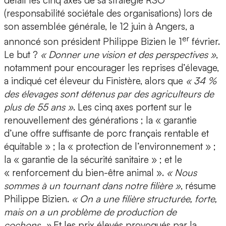
détail les cinq axes de sa stratégie RSO
(responsabilité sociétale des organisations) lors de
son assemblée générale, le 12 juin à Angers, a
er
annoncé son président Philippe Bizien le 1
février.
Le but ?
« Donner une vision et des perspectives »
,
notamment pour encourager les reprises d’élevage,
a indiqué cet éleveur du Finistère, alors que
« 34 %
des élevages sont détenus par des agriculteurs de
plus de 55 ans »
. Les cinq axes portent sur le
renouvellement des générations ; la « garantie
d’une offre suffisante de porc français rentable et
équitable » ; la « protection de l’environnement » ;
la « garantie de la sécurité sanitaire » ; et le
« renforcement du bien-être animal ».
« Nous
sommes à un tournant dans notre filière »
, résume
Philippe Bizien.
« On a une filière structurée, forte,
mais on a un problème de production de
cochons. »
Et les prix élevés provoqués par la