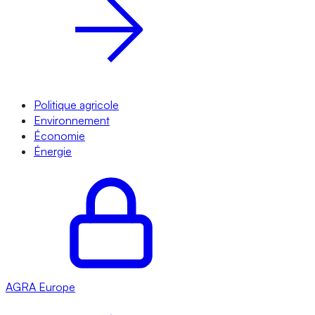
Politique agricole
Environnement
Économie
Énergie
AGRA
Europe