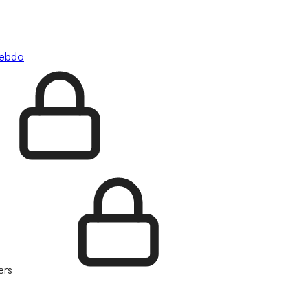
hebdo
ers