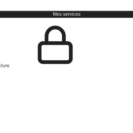
Mes services
cture