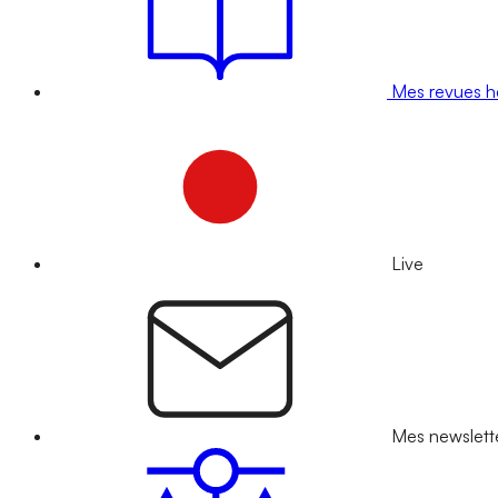
Mes revues 
Live
Mes newslett